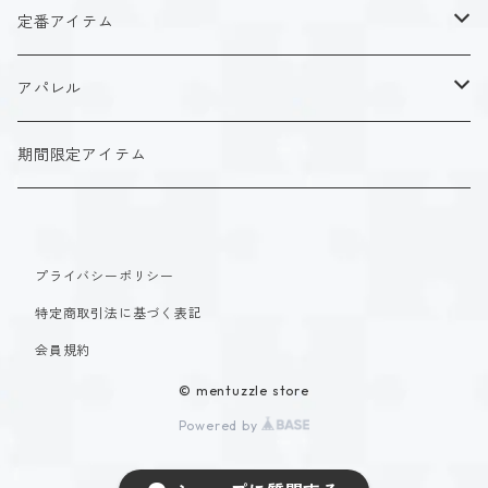
ISFJ（花園 明日香）
アクリルストラップ
タイプ１-正す人
ホーリーデザイン
魔法スタイル
定番アイテム
INFJ（神道 いのり）
アクリルスタンド
タイプ２-助ける人
生命魔法~Vitality~
ダークデザイン
αシリーズ
アクリルストラップ
アパレル
INTJ（星空 ノゾミ）
マグカップ
タイプ３-求める人
自然魔法~Elemental~
定番アイテム
βシリーズ
アクリルスタンド
Tシャツ
期間限定アイテム
ISTP（黒ヶ根 匠）
Tシャツ
タイプ４-感じる人
時空間魔法~Spatiotemporal~
アクリルストラップ
定番アイテム
マグカップ
長袖Tシャツ
ISFP（稲葉 奏世）
タイプ５-考える人
創造魔法~Genesis~
プライバシーポリシー
アクリルスタンド
アクリルストラップ
パーカー
特定商取引法に基づく表記
INFP（夜月 夢乃）
タイプ６-慎む人
支配魔法~Dominion~
マグカップ
アクリルスタンド
会員規約
INTP（時雨 瑠璃子）
タイプ７-楽しむ人
© mentuzzle store
封印魔法~Sealing~
Tシャツ
マグカップ
Powered by
ESTP（速瀬 美姫）
タイプ８-統べる人
思想魔法~Psyche~