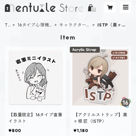
TO
16タイプ心理機
キャラクタータ
ISTP（黒ヶ根
P
能診断
イプ
匠）
Item
【数量限定】16タイプ直筆
【アクリルストラップ】黒
イラスト
ヶ根 匠（ISTP）
¥800
¥1,180