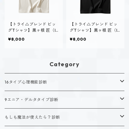
【トライ△ブレンド ビッ
【トライ△ブレンド ビッ
グTシャツ】黒ヶ根 匠（IS
グTシャツ】黒ヶ根 匠（IS
TP）｜ヴィンテージオフ
TP）｜ヴィンテージブラ
¥8,000
¥8,000
ホワイト
ック
Category
16タイプ心理機能診断
キャラクタータイプ
9エニア・デルタタイプ診断
ISTJ（新田 理央）
定番アイテム
キャラクタータイプ
もしも魔法が使えたら？診断