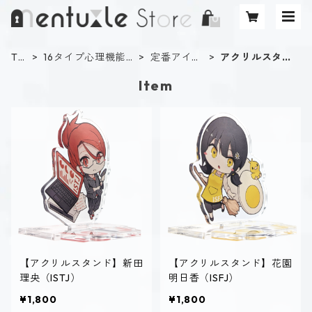
TO
16タイプ心理機能診
定番アイテ
アクリルスタン
P
断
ム
ド
Item
【アクリルスタンド】新田
【アクリルスタンド】花園
理央（ISTJ）
明日香（ISFJ）
¥1,800
¥1,800