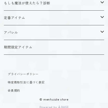
ISTJ（新田 理央）
定番アイテム
キャラクタータイプ
もしも魔法が使えたら？診断
ISFJ（花園 明日香）
アクリルストラップ
タイプ１-正す人
ホーリーデザイン
魔法スタイル
定番アイテム
INFJ（神道 いのり）
アクリルスタンド
タイプ２-助ける人
生命魔法~Vitality~
ダークデザイン
αシリーズ
アクリルストラップ
アパレル
INTJ（星空 ノゾミ）
マグカップ
タイプ３-求める人
自然魔法~Elemental~
定番アイテム
βシリーズ
アクリルスタンド
Tシャツ
期間限定アイテム
ISTP（黒ヶ根 匠）
Tシャツ
タイプ４-感じる人
時空間魔法~Spatiotemporal~
アクリルストラップ
定番アイテム
マグカップ
長袖Tシャツ
ISFP（稲葉 奏世）
タイプ５-考える人
創造魔法~Genesis~
プライバシーポリシー
アクリルスタンド
アクリルストラップ
パーカー
特定商取引法に基づく表記
INFP（夜月 夢乃）
タイプ６-慎む人
支配魔法~Dominion~
マグカップ
アクリルスタンド
会員規約
INTP（時雨 瑠璃子）
タイプ７-楽しむ人
© mentuzzle store
封印魔法~Sealing~
Tシャツ
マグカップ
Powered by