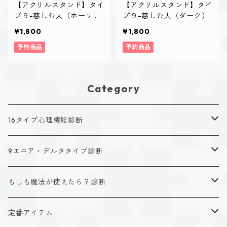
【アクリルスタンド】タイ
【アクリルスタンド】タイ
プ９-慈しむ人（ホーリ
プ９-慈しむ人（ダーク）
ー）
¥1,800
¥1,800
予約商品
予約商品
Category
16タイプ心理機能診断
キャラクタータイプ
9エニア・デルタタイプ診断
ISTJ（新田 理央）
定番アイテム
キャラクタータイプ
もしも魔法が使えたら？診断
ISFJ（花園 明日香）
アクリルストラップ
タイプ１-正す人
ホーリーデザイン
魔法スタイル
定番アイテム