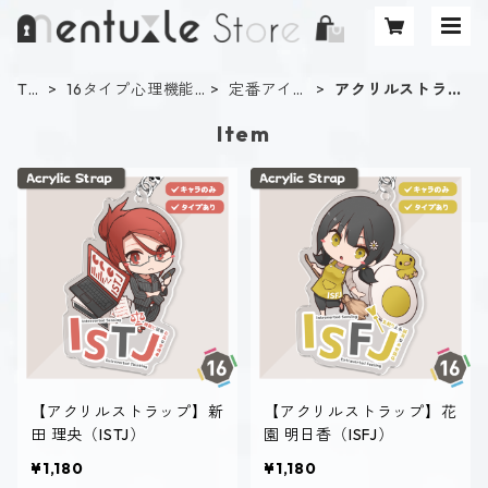
TO
16タイプ心理機能
定番アイテ
アクリルストラ
P
診断
ム
ップ
Item
【アクリルストラップ】新
【アクリルストラップ】花
田 理央（ISTJ）
園 明日香（ISFJ）
¥1,180
¥1,180