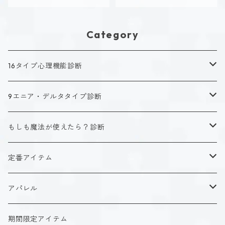
Category
16タイプ心理機能診断
キャラクタータイプ
9エニア・デルタタイプ診断
ISTJ（新田 理央）
定番アイテム
キャラクタータイプ
もしも魔法が使えたら？診断
ISFJ（花園 明日香）
アクリルストラップ
タイプ１-正す人
ホーリーデザイン
魔法スタイル
定番アイテム
INFJ（神道 いのり）
アクリルスタンド
タイプ２-助ける人
生命魔法~Vitality~
ダークデザイン
αシリーズ
アクリルストラップ
アパレル
INTJ（星空 ノゾミ）
マグカップ
タイプ３-求める人
自然魔法~Elemental~
定番アイテム
βシリーズ
アクリルスタンド
Tシャツ
期間限定アイテム