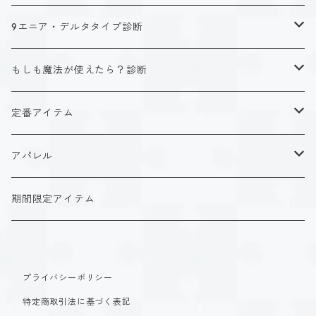
キャラクタータイプ
9エニア・デルタタイプ診断
ISTJ（新田 理央）
定番アイテム
キャラクタータイプ
もしも魔法が使えたら？診断
ISFJ（花園 明日香）
アクリルストラップ
タイプ１-正す人
ホーリーデザイン
魔法スタイル
定番アイテム
INFJ（神道 いのり）
アクリルスタンド
タイプ２-助ける人
生命魔法~Vitality~
ダークデザイン
αシリーズ
アクリルストラップ
アパレル
INTJ（星空 ノゾミ）
マグカップ
タイプ３-求める人
自然魔法~Elemental~
定番アイテム
βシリーズ
アクリルスタンド
Tシャツ
期間限定アイテム
ISTP（黒ヶ根 匠）
Tシャツ
タイプ４-感じる人
時空間魔法~Spatiotemporal~
アクリルストラップ
定番アイテム
マグカップ
長袖Tシャツ
ISFP（稲葉 奏世）
タイプ５-考える人
創造魔法~Genesis~
プライバシーポリシー
アクリルスタンド
アクリルストラップ
パーカー
特定商取引法に基づく表記
INFP（夜月 夢乃）
タイプ６-慎む人
支配魔法~Dominion~