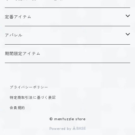
ISFJ（花園 明日香）
アクリルストラップ
タイプ１-正す人
ホーリーデザイン
魔法スタイル
定番アイテム
INFJ（神道 いのり）
アクリルスタンド
タイプ２-助ける人
生命魔法~Vitality~
ダークデザイン
αシリーズ
アクリルストラップ
アパレル
INTJ（星空 ノゾミ）
マグカップ
タイプ３-求める人
自然魔法~Elemental~
定番アイテム
βシリーズ
アクリルスタンド
Tシャツ
期間限定アイテム
ISTP（黒ヶ根 匠）
Tシャツ
タイプ４-感じる人
時空間魔法~Spatiotemporal~
アクリルストラップ
定番アイテム
マグカップ
長袖Tシャツ
ISFP（稲葉 奏世）
タイプ５-考える人
創造魔法~Genesis~
プライバシーポリシー
アクリルスタンド
アクリルストラップ
パーカー
特定商取引法に基づく表記
INFP（夜月 夢乃）
タイプ６-慎む人
支配魔法~Dominion~
マグカップ
アクリルスタンド
会員規約
INTP（時雨 瑠璃子）
タイプ７-楽しむ人
© mentuzzle store
封印魔法~Sealing~
Tシャツ
マグカップ
Powered by
ESTP（速瀬 美姫）