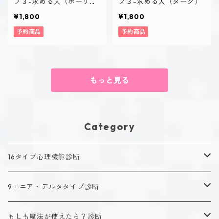
プ３-求める人（ホーリ
プ３-求める人（ダーク）
ー）
¥1,800
¥1,800
予約商品
予約商品
もっと見る
Category
16タイプ心理機能診断
キャラクタータイプ
9エニア・デルタタイプ診断
ISTJ（新田 理央）
定番アイテム
キャラクタータイプ
もしも魔法が使えたら？診断