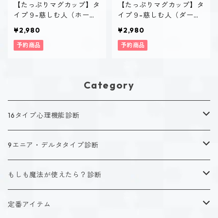
【たっぷりマグカップ】タ
【たっぷりマグカップ】タ
イプ９-慈しむ人（ホーリ
イプ９-慈しむ人（ダー
ー）
ク）
¥2,980
¥2,980
予約商品
予約商品
Category
16タイプ心理機能診断
キャラクタータイプ
9エニア・デルタタイプ診断
ISTJ（新田 理央）
定番アイテム
キャラクタータイプ
もしも魔法が使えたら？診断
ISFJ（花園 明日香）
アクリルストラップ
タイプ１-正す人
ホーリーデザイン
魔法スタイル
定番アイテム