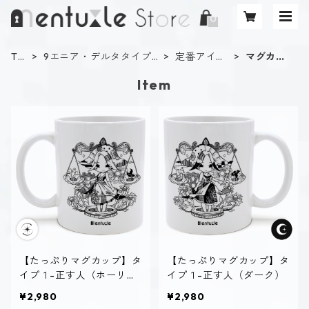
TO
9エニア・デルタタイプ
定番アイテ
マグカッ
P
診断
ム
プ
Item
【たっぷりマグカップ】タ
【たっぷりマグカップ】タ
イプ１-正す人（ホーリ
イプ１-正す人（ダーク）
ー）
¥2,980
¥2,980