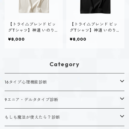
【トライ△ブレンド ビッ
【トライ△ブレンド ビッ
グTシャツ】神道 いのり
グTシャツ】神道 いのり
（INFJ）｜ヴィンテージオ
（INFJ）｜ヴィンテージブ
¥8,000
¥8,000
フホワイト
ラック
Category
16タイプ心理機能診断
キャラクタータイプ
9エニア・デルタタイプ診断
ISTJ（新田 理央）
定番アイテム
キャラクタータイプ
もしも魔法が使えたら？診断