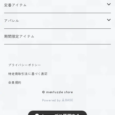
ISFJ（花園 明日香）
アクリルストラップ
タイプ１-正す人
ホーリーデザイン
魔法スタイル
定番アイテム
INFJ（神道 いのり）
アクリルスタンド
タイプ２-助ける人
生命魔法~Vitality~
ダークデザイン
αシリーズ
アクリルストラップ
アパレル
INTJ（星空 ノゾミ）
マグカップ
タイプ３-求める人
自然魔法~Elemental~
定番アイテム
βシリーズ
アクリルスタンド
Tシャツ
期間限定アイテム
ISTP（黒ヶ根 匠）
Tシャツ
タイプ４-感じる人
時空間魔法~Spatiotemporal~
アクリルストラップ
定番アイテム
マグカップ
長袖Tシャツ
ISFP（稲葉 奏世）
タイプ５-考える人
創造魔法~Genesis~
プライバシーポリシー
アクリルスタンド
アクリルストラップ
パーカー
特定商取引法に基づく表記
INFP（夜月 夢乃）
タイプ６-慎む人
支配魔法~Dominion~
マグカップ
アクリルスタンド
会員規約
INTP（時雨 瑠璃子）
タイプ７-楽しむ人
© mentuzzle store
封印魔法~Sealing~
Tシャツ
マグカップ
Powered by
ESTP（速瀬 美姫）
タイプ８-統べる人
思想魔法~Psyche~