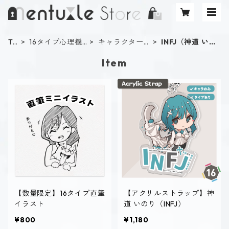
T
16タイプ心理機
キャラクター
INFJ（神道 いの
O
能診断
タイプ
り）
Item
P
【数量限定】16タイプ直筆
【アクリルストラップ】神
イラスト
道 いのり（INFJ）
¥800
¥1,180