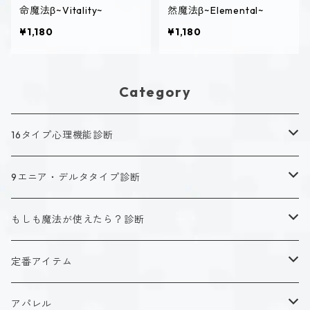
命魔法β~Vitality~
然魔法β~Elemental~
¥1,180
¥1,180
Category
16タイプ心理機能診断
キャラクタータイプ
9エニア・デルタタイプ診断
ISTJ（新田 理央）
定番アイテム
キャラクタータイプ
もしも魔法が使えたら？診断
ISFJ（花園 明日香）
アクリルストラップ
タイプ１-正す人
ホーリーデザイン
魔法スタイル
定番アイテム
INFJ（神道 いのり）
アクリルスタンド
タイプ２-助ける人
生命魔法~Vitality~
ダークデザイン
αシリーズ
アクリルストラップ
アパレル