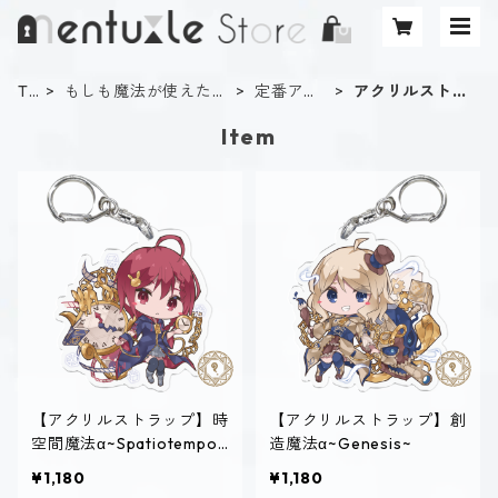
TO
もしも魔法が使えた
定番アイ
アクリルストラ
P
ら？診断
テム
ップ
Item
【アクリルストラップ】時
【アクリルストラップ】創
空間魔法α~Spatiotempor
造魔法α~Genesis~
al~
¥1,180
¥1,180