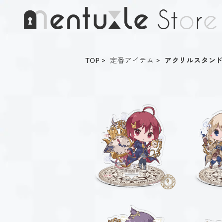
TOP
定番アイテム
アクリルスタン
予約商品
【アクリルスタンド】
【アク
時空間魔法α~Spatiot
創造魔法
emporal~
¥1,800