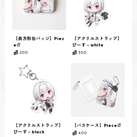
【長方形缶バッジ】Piec
【アクリルストラップ】
e✩⃛
ぴーす - white
200
300
【アクリルストラップ】
【パスケース】Piece✩⃛
ぴーす - black
400