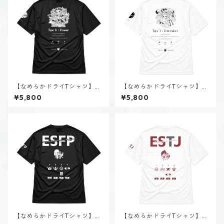
【なめらかドライTシャツ】タ
【なめらかドライTシャツ】タ
イプ８-統べる人（ダーク）｜
イプ７-楽しむ人（ホーリー）
¥5,800
¥5,800
ブラック
｜ホワイト
【なめらかドライTシャツ】春
【なめらかドライTシャツ】大
風 陽菜（ESFP）｜ブラック
神 楓（ESTJ）｜ホワイト