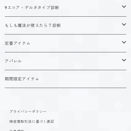
キャラクタータイプ
9エニア・デルタタイプ診断
ISTJ（新田 理央）
定番アイテム
キャラクタータイプ
もしも魔法が使えたら？診断
ISFJ（花園 明日香）
アクリルストラップ
タイプ１-正す人
ホーリーデザイン
魔法スタイル
定番アイテム
INFJ（神道 いのり）
アクリルスタンド
タイプ２-助ける人
生命魔法~Vitality~
ダークデザイン
αシリーズ
アクリルストラップ
アパレル
INTJ（星空 ノゾミ）
マグカップ
タイプ３-求める人
自然魔法~Elemental~
定番アイテム
βシリーズ
アクリルスタンド
Tシャツ
期間限定アイテム
ISTP（黒ヶ根 匠）
Tシャツ
タイプ４-感じる人
時空間魔法~Spatiotemporal~
アクリルストラップ
定番アイテム
マグカップ
長袖Tシャツ
ISFP（稲葉 奏世）
タイプ５-考える人
創造魔法~Genesis~
プライバシーポリシー
アクリルスタンド
アクリルストラップ
パーカー
特定商取引法に基づく表記
INFP（夜月 夢乃）
タイプ６-慎む人
支配魔法~Dominion~
マグカップ
アクリルスタンド