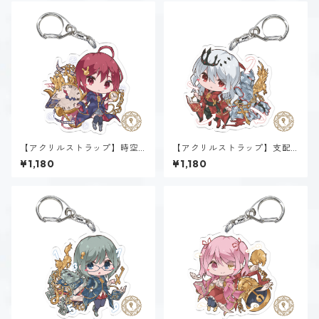
【アクリルストラップ】時空
【アクリルストラップ】支配
間魔法α~Spatiotemporal~
魔法α~Dominion~
¥1,180
¥1,180