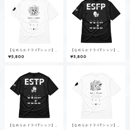
【なめらかドライTシャツ】タ
【なめらかドライTシャツ】春
イプ６-慎む人（ホーリー）｜
風 陽菜（ESFP）｜ブラック
¥5,800
¥5,800
ホワイト
【なめらかドライTシャツ】速
【なめらかドライTシャツ】タ
瀬 美姫（ESTP）｜ブラック
イプ３-求める人（ホーリー）