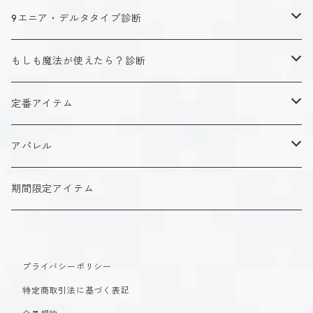
キャラクタータイプ
9エニア・デルタタイプ診断
ISTJ（新田 理央）
定番アイテム
キャラクタータイプ
もしも魔法が使えたら？診断
ISFJ（花園 明日香）
アクリルストラップ
タイプ１-正す人
ホーリーデザイン
魔法スタイル
定番アイテム
INFJ（神道 いのり）
アクリルスタンド
タイプ２-助ける人
生命魔法~Vitality~
ダークデザイン
αシリーズ
アクリルストラップ
アパレル
INTJ（星空 ノゾミ）
マグカップ
タイプ３-求める人
自然魔法~Elemental~
定番アイテム
βシリーズ
アクリルスタンド
Tシャツ
期間限定アイテム
ISTP（黒ヶ根 匠）
Tシャツ
タイプ４-感じる人
時空間魔法~Spatiotemporal~
アクリルストラップ
定番アイテム
マグカップ
長袖Tシャツ
ISFP（稲葉 奏世）
タイプ５-考える人
創造魔法~Genesis~
プライバシーポリシー
アクリルスタンド
アクリルストラップ
パーカー
特定商取引法に基づく表記
INFP（夜月 夢乃）
タイプ６-慎む人
支配魔法~Dominion~
マグカップ
アクリルスタンド