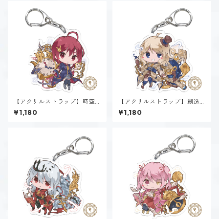
【アクリルストラップ】時空
【アクリルストラップ】創造
間魔法α~Spatiotemporal~
魔法α~Genesis~
¥1,180
¥1,180