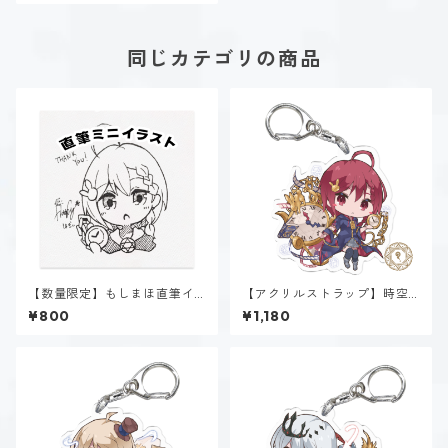
同じカテゴリの商品
【数量限定】もしまほ直筆イ
【アクリルストラップ】時空
ラスト
間魔法α~Spatiotemporal~
¥800
¥1,180