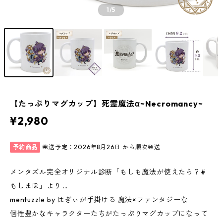
1
/5
【たっぷりマグカップ】死霊魔法α~Necromancy~
¥2,980
予約商品
発送予定：2026年8月26日 から順次発送
メンタズル完全オリジナル診断「もしも魔法が使えたら？#
もしまほ」より …
mentuzzle by はぎぃが手掛ける 魔法×ファンタジーな
個性豊かなキャラクターたちがたっぷりマグカップになって