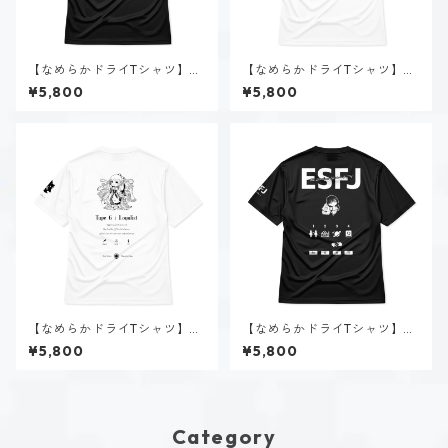
【なめらかドライTシャツ】タ
【なめらかドライTシャツ】空
イプ８-統べる人（ダーク）｜
閑 風音（ENFP）｜ホワイト
¥5,800
¥5,800
ブラック
【なめらかドライTシャツ】タ
【なめらかドライTシャツ】赤
イプ６-慎む人（ホーリー）｜
羽 優衣（ESFJ）｜ブラック
¥5,800
¥5,800
ホワイト
Category