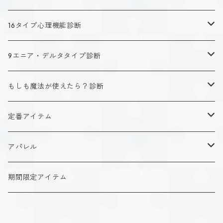
16タイプ心理機能診断
キャラクタータイプ
9エニア・デルタタイプ診断
ISTJ（新田 理央）
定番アイテム
キャラクタータイプ
もしも魔法が使えたら？診断
ISFJ（花園 明日香）
アクリルストラップ
タイプ１-正す人
ホーリーデザイン
魔法スタイル
定番アイテム
INFJ（神道 いのり）
アクリルスタンド
タイプ２-助ける人
生命魔法~Vitality~
ダークデザイン
αシリーズ
アクリルストラップ
アパレル
INTJ（星空 ノゾミ）
マグカップ
タイプ３-求める人
自然魔法~Elemental~
定番アイテム
βシリーズ
アクリルスタンド
Tシャツ
期間限定アイテム
ISTP（黒ヶ根 匠）
Tシャツ
タイプ４-感じる人
時空間魔法~Spatiotemporal~
アクリルストラップ
定番アイテム
マグカップ
長袖Tシャツ