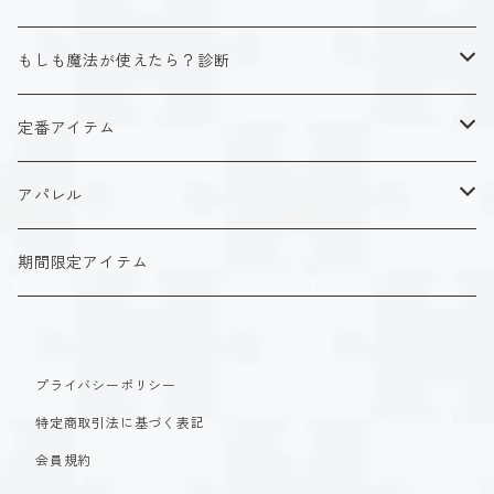
ISTJ（新田 理央）
定番アイテム
キャラクタータイプ
もしも魔法が使えたら？診断
ISFJ（花園 明日香）
アクリルストラップ
タイプ１-正す人
ホーリーデザイン
魔法スタイル
定番アイテム
INFJ（神道 いのり）
アクリルスタンド
タイプ２-助ける人
生命魔法~Vitality~
ダークデザイン
αシリーズ
アクリルストラップ
アパレル
INTJ（星空 ノゾミ）
マグカップ
タイプ３-求める人
自然魔法~Elemental~
定番アイテム
βシリーズ
アクリルスタンド
Tシャツ
期間限定アイテム
ISTP（黒ヶ根 匠）
Tシャツ
タイプ４-感じる人
時空間魔法~Spatiotemporal~
アクリルストラップ
定番アイテム
マグカップ
長袖Tシャツ
ISFP（稲葉 奏世）
タイプ５-考える人
創造魔法~Genesis~
プライバシーポリシー
アクリルスタンド
アクリルストラップ
パーカー
特定商取引法に基づく表記
INFP（夜月 夢乃）
タイプ６-慎む人
支配魔法~Dominion~
マグカップ
アクリルスタンド
会員規約