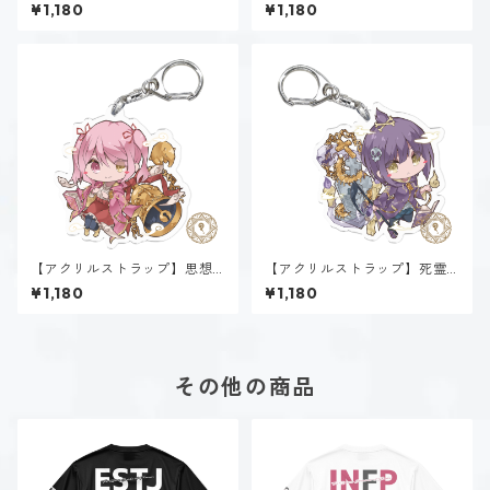
魔法α~Dominion~
魔法α~Sealing~
¥1,180
¥1,180
【アクリルストラップ】思想
【アクリルストラップ】死霊
魔法α~Psyche~
魔法α~Necromancy~
¥1,180
¥1,180
その他の商品