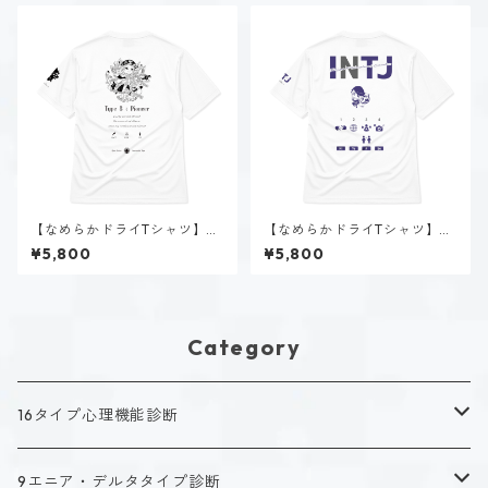
【なめらかドライTシャツ】タ
【なめらかドライTシャツ】星
イプ８-統べる人（ホーリー）
空 ノゾミ（INTJ）｜ホワイト
¥5,800
¥5,800
｜ホワイト
Category
16タイプ心理機能診断
キャラクタータイプ
9エニア・デルタタイプ診断