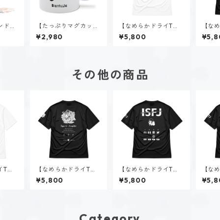
ンド】
【たっぷりマグカッ
【なめらかドライTシ
【なめ
P）
プ】速瀬 美姫（EST
ャツ】速瀬 美姫（EST
ャツ】
¥2,980
¥5,800
¥5,8
P）
P）｜ホワイト
P）｜
その他の商品
イTシ
【なめらかドライTシ
【なめらかドライTシ
【なめ
（ESF
ャツ】タイプ６-慎む
ャツ】花園 明日香（IS
ャツ】
¥5,800
¥5,800
¥5,8
人（ダーク）｜ブラッ
FJ）｜ブラック
J）｜
ク
Category