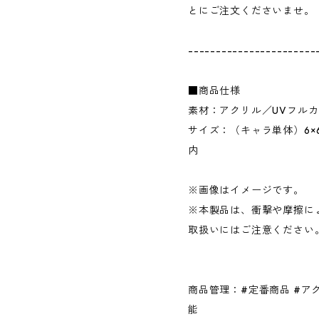
とにご注文くださいませ。
-----------------------
■商品仕様
素材：アクリル／UVフル
サイズ：（キャラ単体）6×6
内
※画像はイメージです。
※本製品は、衝撃や摩擦に
取扱いにはご注意ください
商品管理：#定番商品 #ア
能