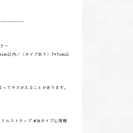
-----------
カラー
cm以内／（タイプあり）7×7cm以
よってキズが入ることがあります。
。
クリルストラップ #16タイプ心理機