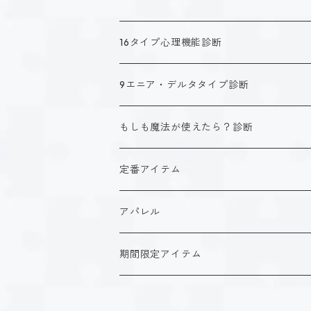
16タイプ心理機能診断
キャラクタータイプ
9エニア・デルタタイプ診断
ISTJ（新田 理央）
定番アイテム
キャラクタータイプ
もしも魔法が使えたら？診断
ISFJ（花園 明日香）
アクリルストラップ
タイプ１-正す人
ホーリーデザイン
魔法スタイル
定番アイテム
INFJ（神道 いのり）
アクリルスタンド
タイプ２-助ける人
生命魔法~Vitality~
ダークデザイン
αシリーズ
アクリルストラップ
アパレル
INTJ（星空 ノゾミ）
マグカップ
タイプ３-求める人
自然魔法~Elemental~
定番アイテム
βシリーズ
アクリルスタンド
Tシャツ
期間限定アイテム
ISTP（黒ヶ根 匠）
Tシャツ
タイプ４-感じる人
時空間魔法~Spatiotemporal~
アクリルストラップ
定番アイテム
マグカップ
長袖Tシャツ