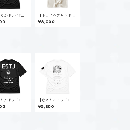
らかドライTシ
【トライ△ブレンド ビ
速瀬 美姫（EST
ッグTシャツ】速瀬 美
00
¥8,000
ブラック
姫（ESTP）｜ヴィンテ
ージオフホワイト
らかドライTシ
【なめらかドライTシ
大神 楓（EST
ャツ】タイプ３-求め
00
¥5,800
ブラック
る人（ホーリー）｜ホ
ワイト