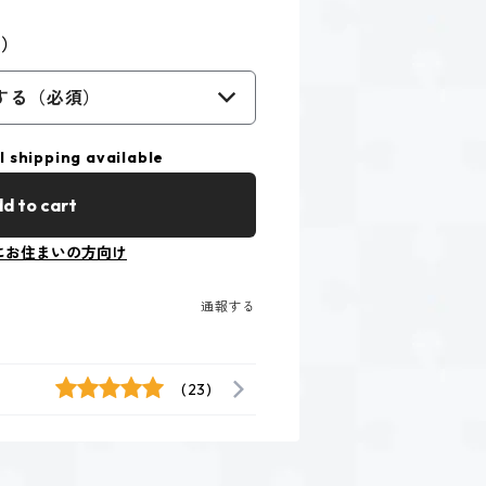
ー）
する（必須）
l shipping available
d to cart
にお住まいの方向け
通報する
(23)