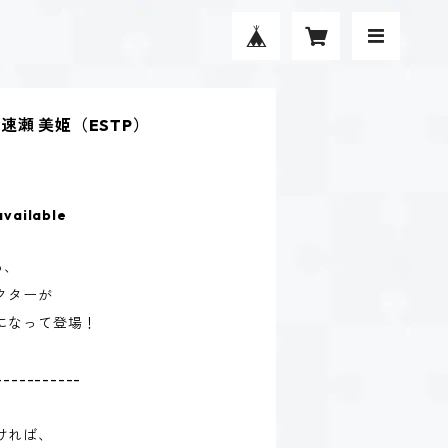
瀬 美姫（ESTP）
available
る、
クターが
になって登場！
-----------
ければ、