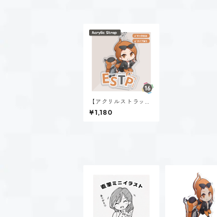
【アクリルストラッ
プ】速瀬 美姫（EST
¥1,180
P）