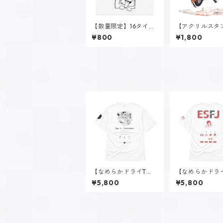
【数量限定】16タイプ
【アクリルスタ
直筆イラスト
速瀬 美姫（EST
¥800
¥1,800
【なめらかドライTシ
【なめらかドラ
ャツ】タイプ７-楽し
ャツ】赤羽 優衣
¥5,800
¥5,800
む人（ホーリー）｜ホ
J）｜ホワイト
ワイト