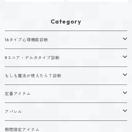
Category
16タイプ心理機能診断
キャラクタータイプ
9エニア・デルタタイプ診断
ISTJ（新田 理央）
定番アイテム
キャラクタータイプ
もしも魔法が使えたら？診断
ISFJ（花園 明日香）
アクリルストラップ
タイプ１-正す人
ホーリーデザイン
魔法スタイル
定番アイテム
INFJ（神道 いのり）
アクリルスタンド
タイプ２-助ける人
生命魔法~Vitality~
ダークデザイン
αシリーズ
アクリルストラップ
アパレル
INTJ（星空 ノゾミ）
マグカップ
タイプ３-求める人
自然魔法~Elemental~
定番アイテム
βシリーズ
アクリルスタンド
Tシャツ
期間限定アイテム