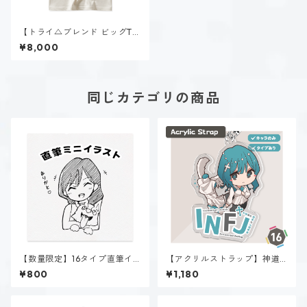
【トライ△ブレンド ビッグTシ
ャツ】神道 いのり（INFJ）｜
¥8,000
ヴィンテージオフホワイト
同じカテゴリの商品
【数量限定】16タイプ直筆イ
【アクリルストラップ】神道
ラスト
いのり（INFJ）
¥800
¥1,180