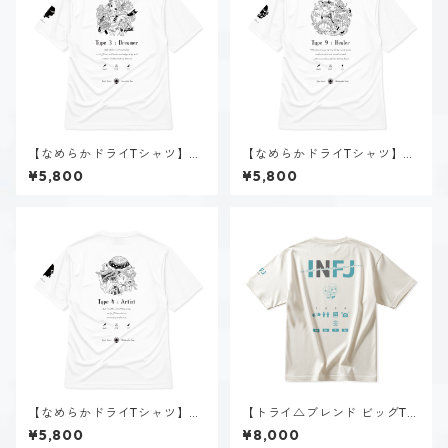
【なめらかドライTシャツ】タ
【なめらかドライTシャツ】タ
イプ３-求める人（ホーリー）
イプ９-慈しむ人（ホーリー）
¥5,800
¥5,800
｜ホワイト
｜ホワイト
【なめらかドライTシャツ】タ
【トライ△ブレンド ビッグTシ
イプ４-感じる人（ホーリー）
ャツ】神道 いのり（INFJ）｜
¥5,800
¥8,000
｜ホワイト
ヴィンテージオフホワイト