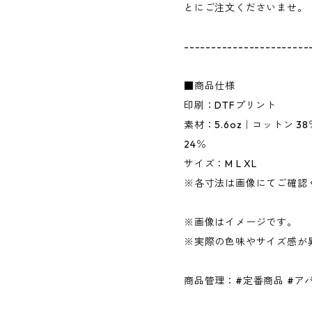
とにご注文くださいませ。
-----------------------
■商品仕様
印刷：DTFプリント
素材：5.6oz｜コットン 
24％
サイズ：M L XL
※各寸法は画像にてご確認
※画像はイメージです。
※実際の色味やサイズ感が
商品管理：#定番商品 #アパ