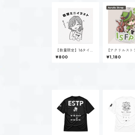
【数量限定】16タイプ
【アクリルスト
直筆イラスト
プ】稲葉 奏世（I
¥800
¥1,180