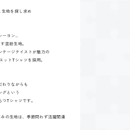
トと生地を探し求め
レーヨン…
なす混紡生地。
ンテージテイストが魅力の
エットTシャツを採用。
だわりながらも
ングという
もつTシャツです。
い厚みの生地は、季節問わず活躍間違