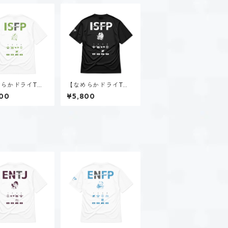
らかドライTシ
【なめらかドライTシ
稲葉 奏世（ISF
ャツ】稲葉 奏世（ISF
00
¥5,800
ホワイト
P）｜ブラック