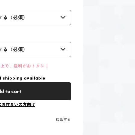
する（必須）
する（必須）
円以上で、送料がおトクに！
l shipping available
d to cart
にお住まいの方向け
通報する