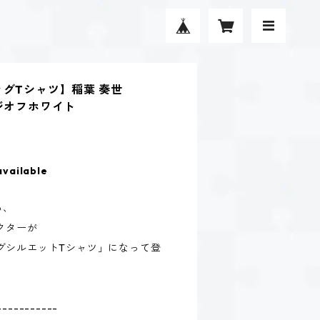
ッグTシャツ】稲葉 奏世
ジオフホワイト
available
る、
クターが
グシルエットTシャツ」になって登
-----------