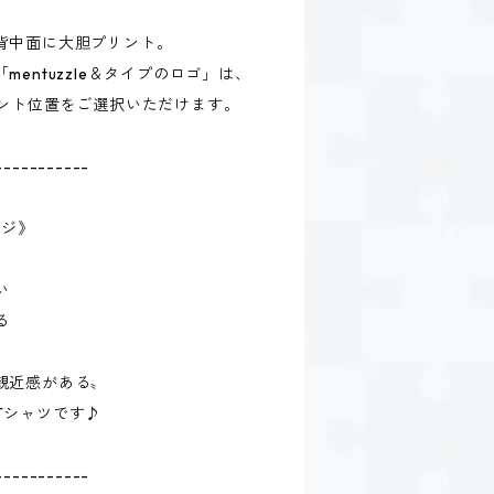
背中面に大胆プリント。
entuzzle＆タイプのロゴ」は、
リント位置をご選択いただけます。
-----------
ージ》
い
る
親近感がある〟
Tシャツです♪
-----------