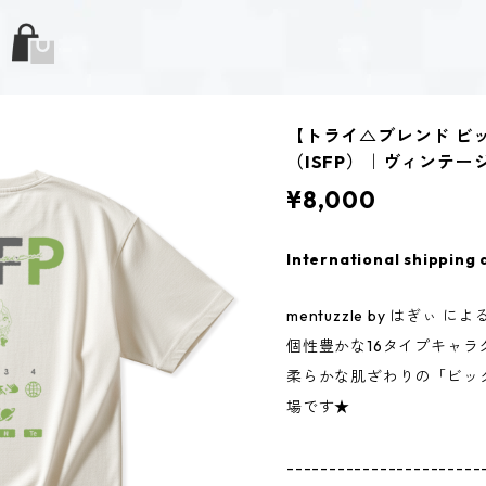
【トライ△ブレンド ビ
（ISFP）｜ヴィンテー
¥8,000
International shipping 
mentuzzle by はぎぃ によ
個性豊かな16タイプキャラ
柔らかな肌ざわりの「ビッ
場です★
-----------------------