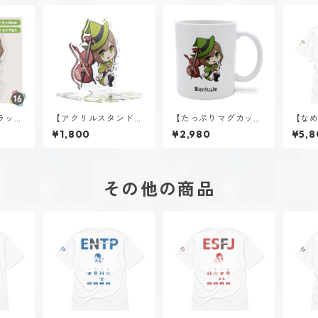
ラッ
【アクリルスタンド】
【たっぷりマグカッ
【なめ
SFP）
稲葉 奏世（ISFP）
プ】稲葉 奏世（ISFP）
ャツ】
¥1,800
¥2,980
¥5,8
P）｜
その他の商品