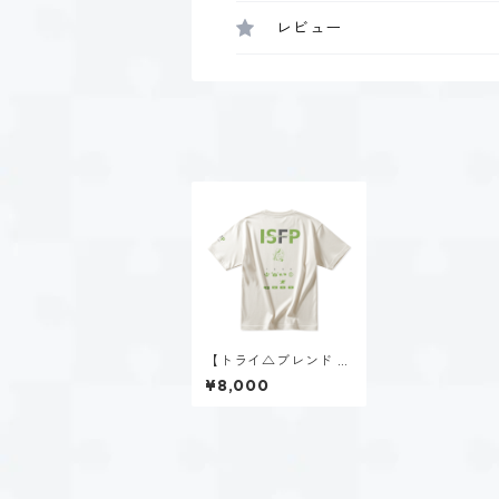
レビュー
【トライ△ブレンド ビ
ッグTシャツ】稲葉 奏
¥8,000
世（ISFP）｜ヴィンテ
ージオフホワイト