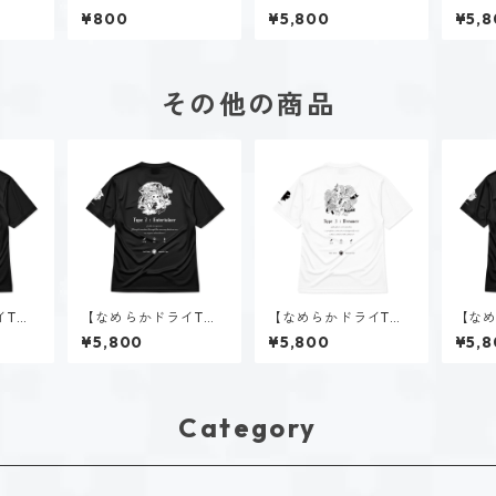
直筆イラスト
ャツ】タイプ２-助け
ャツ】
¥800
¥5,800
¥5,8
る人（ホーリー）｜ホ
る人
ワイト
ワイ
その他の商品
イTシ
【なめらかドライTシ
【なめらかドライTシ
【なめ
-統べ
ャツ】タイプ７-楽し
ャツ】タイプ３-求め
ャツ】
¥5,800
¥5,800
¥5,8
｜ブラ
む人（ダーク）｜ブラ
る人（ホーリー）｜ホ
る人
ック
ワイト
ック
Category