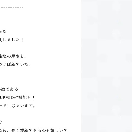
-----------
、
った
用しました！
生地の厚さと、
つけば着ていた。
特徴である
PF50+”機能も！
ードしちゃいます。
ぐ
ため、長く愛着できるのも嬉しいで