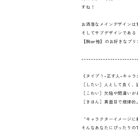
すね！
お洒落なメインデザインは
そしてサブデザインである「m
【胸or袖】のお好きなプ
-----------------------
《タイプ１-正す人-キャラ
［したい］人として良く、
［こわい］欠陥や間違いが
［きほん］真面目で規律的
〝キャラクターイメージに
そんなあなたにぴったりの