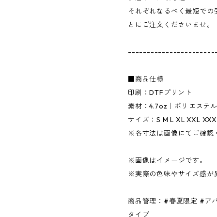
それぞれなるべく最短での
とにご注文くださいませ。
-----------------------
■商品仕様
印刷：DTFプリント
素材：4.7oz｜ポリエステル
サイズ：S M L XL XXL XXX
※各寸法は画像にてご確認
※画像はイメージです。
※実際の色味やサイズ感が
商品管理：#春夏限定 #アパ
タイプ