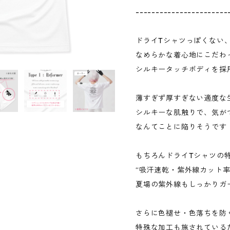
-----------------------
ドライTシャツっぽくない
なめらかな着心地にこだわ
シルキータッチボディを採
薄すぎず厚すぎない適度な
シルキーな肌触りで、気が
なんてことに陥りそうです
もちろんドライTシャツの
“吸汗速乾・紫外線カット率U
夏場の紫外線もしっかりガ
さらに色褪せ・色落ちを防
特殊な加工も施されている