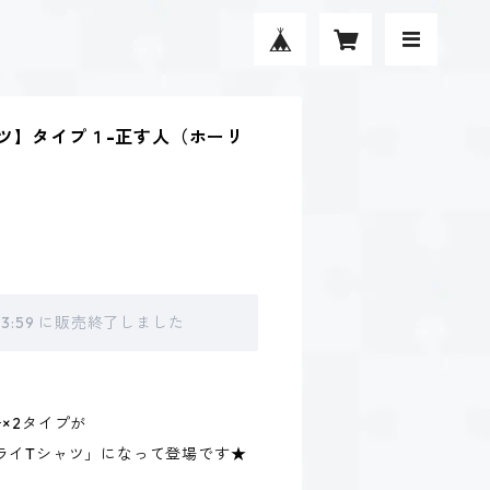
ツ】タイプ１-正す人（ホーリ
 23:59 に販売終了しました
、
×2タイプが
ライTシャツ」になって登場です★