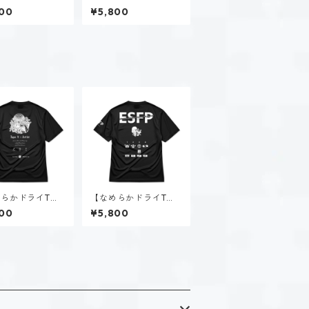
タイプ３-求め
ャツ】タイプ４-感じ
00
¥5,800
（ホーリー）｜ホ
る人（ホーリー）｜ホ
ト
ワイト
らかドライTシ
【なめらかドライTシ
タイプ４-感じ
ャツ】春風 陽菜（ESF
00
¥5,800
（ダーク）｜ブラ
P）｜ブラック