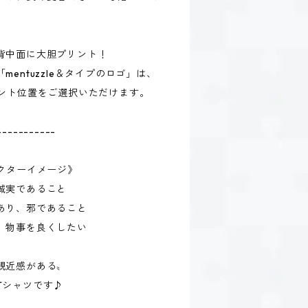
背中面に大胆プリント！
entuzzle＆タイプのロゴ」は、
リント位置をご選択いただけます。
-----------
クターイメージ》
誠実であること
あり、邪であること
。物事を良くしたい
親近感がある〟
Tシャツです♪