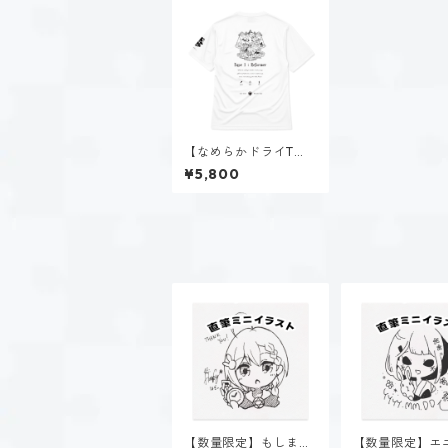
【なめらかドライTシ
ャツ】タイプ１-正す
¥5,800
人（ホーリー）｜ホワ
イト
【数量限定】もしまほ
【数量限定】エ