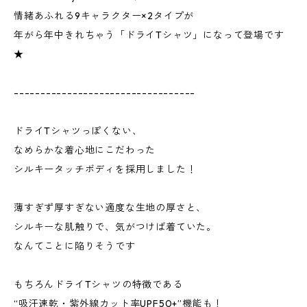
情緒あふれる9キャラクター×2タイプが
年がら年中きれちゃう「ドライTシャツ」になって登場です
★
----------------------------------
ドライTシャツっぽくない、
なめらかな着心地にこだわった
シルキータッチボディを採用しました！
薄すぎず厚すぎない適度な生地の厚さと、
シルキーな肌触りで、気がつけば着ていた。
なんてことに陥りそうです
もちろんドライTシャツの特徴である
“吸汗速乾・紫外線カット率UPF50+”機能も！