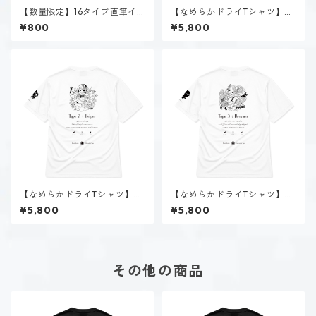
【数量限定】16タイプ直筆イ
【なめらかドライTシャツ】タ
ラスト
イプ１-正す人（ホーリー）｜
¥800
¥5,800
ホワイト
【なめらかドライTシャツ】タ
【なめらかドライTシャツ】タ
イプ２-助ける人（ホーリー）
イプ３-求める人（ホーリー）
¥5,800
¥5,800
｜ホワイト
｜ホワイト
その他の商品