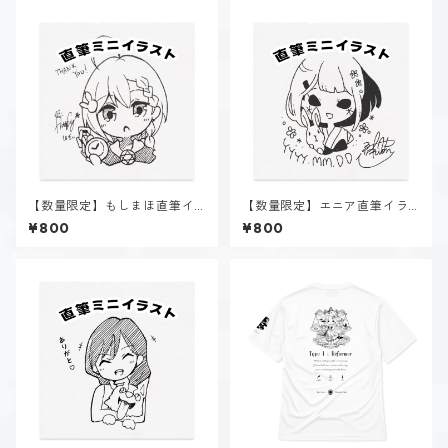
【数量限定】もしまほ直筆イ
【数量限定】エニア直筆イラ
ラスト
スト
¥800
¥800