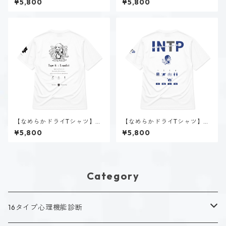
¥5,800
¥5,800
｜ホワイト
【なめらかドライTシャツ】タ
【なめらかドライTシャツ】時
イプ６-慎む人（ホーリー）｜
雨 瑠璃子（INTP）｜ホワイト
¥5,800
¥5,800
ホワイト
Category
16タイプ心理機能診断