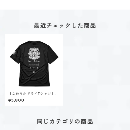
最近チェックした商品
【なめらかドライTシャツ】タ
イプ１-正す人（ダーク）｜ブ
¥5,800
ラック
同じカテゴリの商品