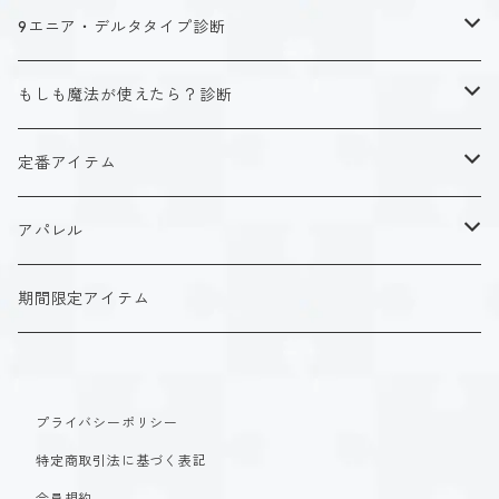
キャラクタータイプ
9エニア・デルタタイプ診断
ISTJ（新田 理央）
定番アイテム
キャラクタータイプ
もしも魔法が使えたら？診断
ISFJ（花園 明日香）
アクリルストラップ
タイプ１-正す人
ホーリーデザイン
魔法スタイル
定番アイテム
INFJ（神道 いのり）
アクリルスタンド
タイプ２-助ける人
生命魔法~Vitality~
ダークデザイン
αシリーズ
アクリルストラップ
アパレル
INTJ（星空 ノゾミ）
マグカップ
タイプ３-求める人
自然魔法~Elemental~
定番アイテム
βシリーズ
アクリルスタンド
Tシャツ
期間限定アイテム
ISTP（黒ヶ根 匠）
Tシャツ
タイプ４-感じる人
時空間魔法~Spatiotemporal~
アクリルストラップ
定番アイテム
マグカップ
長袖Tシャツ
ISFP（稲葉 奏世）
タイプ５-考える人
創造魔法~Genesis~
プライバシーポリシー
アクリルスタンド
アクリルストラップ
パーカー
特定商取引法に基づく表記
INFP（夜月 夢乃）
タイプ６-慎む人
支配魔法~Dominion~
マグカップ
アクリルスタンド
会員規約