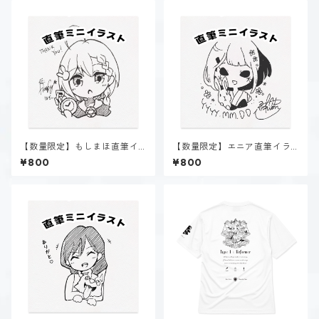
【数量限定】もしまほ直筆イ
【数量限定】エニア直筆イラ
ラスト
スト
¥800
¥800