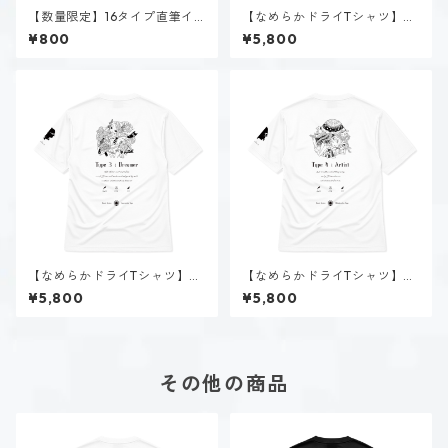
【数量限定】16タイプ直筆イ
【なめらかドライTシャツ】タ
ラスト
イプ１-正す人（ホーリー）｜
¥800
¥5,800
ホワイト
【なめらかドライTシャツ】タ
【なめらかドライTシャツ】タ
イプ３-求める人（ホーリー）
イプ４-感じる人（ホーリー）
¥5,800
¥5,800
｜ホワイト
｜ホワイト
その他の商品