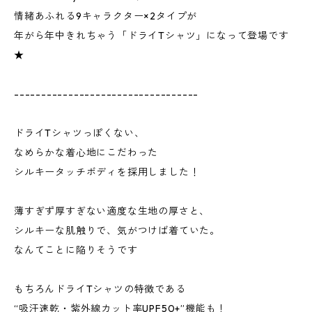
情緒あふれる9キャラクター×2タイプが
年がら年中きれちゃう「ドライTシャツ」になって登場です
★
----------------------------------
ドライTシャツっぽくない、
なめらかな着心地にこだわった
シルキータッチボディを採用しました！
薄すぎず厚すぎない適度な生地の厚さと、
シルキーな肌触りで、気がつけば着ていた。
なんてことに陥りそうです
もちろんドライTシャツの特徴である
“吸汗速乾・紫外線カット率UPF50+”機能も！