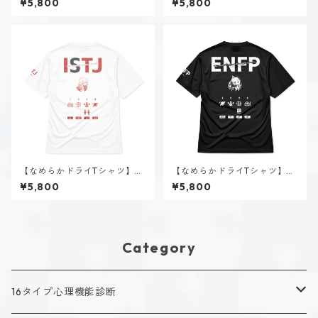
¥5,800
¥5,800
【なめらかドライTシャツ】新
【なめらかドライTシャツ】空
田 理央（ISTJ）｜ホワイト
閑 風音（ENFP）｜ブラック
¥5,800
¥5,800
Category
16タイプ心理機能診断