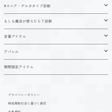
キャラクタータイプ
9エニア・デルタタイプ診断
ISTJ（新田 理央）
定番アイテム
キャラクタータイプ
もしも魔法が使えたら？診断
ISFJ（花園 明日香）
アクリルストラップ
タイプ１-正す人
ホーリーデザイン
魔法スタイル
定番アイテム
INFJ（神道 いのり）
アクリルスタンド
タイプ２-助ける人
生命魔法~Vitality~
ダークデザイン
αシリーズ
アクリルストラップ
アパレル
INTJ（星空 ノゾミ）
マグカップ
タイプ３-求める人
自然魔法~Elemental~
定番アイテム
βシリーズ
アクリルスタンド
Tシャツ
期間限定アイテム
ISTP（黒ヶ根 匠）
Tシャツ
タイプ４-感じる人
時空間魔法~Spatiotemporal~
アクリルストラップ
定番アイテム
マグカップ
長袖Tシャツ
ISFP（稲葉 奏世）
タイプ５-考える人
創造魔法~Genesis~
プライバシーポリシー
アクリルスタンド
アクリルストラップ
パーカー
特定商取引法に基づく表記
INFP（夜月 夢乃）
タイプ６-慎む人
支配魔法~Dominion~
マグカップ
アクリルスタンド
会員規約