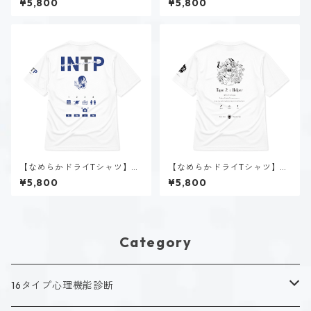
¥5,800
¥5,800
ブラック
【なめらかドライTシャツ】時
【なめらかドライTシャツ】タ
雨 瑠璃子（INTP）｜ホワイト
イプ２-助ける人（ホーリー）
¥5,800
¥5,800
｜ホワイト
Category
16タイプ心理機能診断