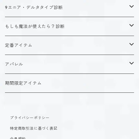
キャラクタータイプ
9エニア・デルタタイプ診断
ISTJ（新田 理央）
定番アイテム
キャラクタータイプ
もしも魔法が使えたら？診断
ISFJ（花園 明日香）
アクリルストラップ
タイプ１-正す人
ホーリーデザイン
魔法スタイル
定番アイテム
INFJ（神道 いのり）
アクリルスタンド
タイプ２-助ける人
生命魔法~Vitality~
ダークデザイン
αシリーズ
アクリルストラップ
アパレル
INTJ（星空 ノゾミ）
マグカップ
タイプ３-求める人
自然魔法~Elemental~
定番アイテム
βシリーズ
アクリルスタンド
Tシャツ
期間限定アイテム
ISTP（黒ヶ根 匠）
Tシャツ
タイプ４-感じる人
時空間魔法~Spatiotemporal~
アクリルストラップ
定番アイテム
マグカップ
長袖Tシャツ
ISFP（稲葉 奏世）
タイプ５-考える人
創造魔法~Genesis~
プライバシーポリシー
アクリルスタンド
アクリルストラップ
パーカー
特定商取引法に基づく表記
INFP（夜月 夢乃）
タイプ６-慎む人
支配魔法~Dominion~
マグカップ
アクリルスタンド
会員規約