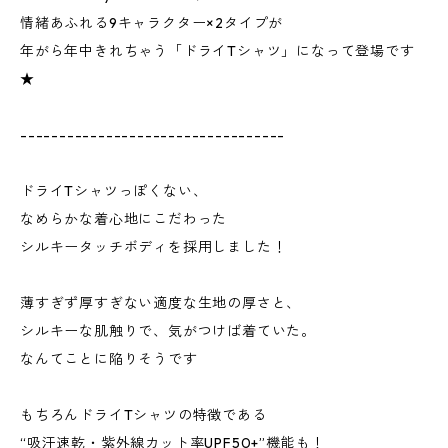
情緒あふれる9キャラクター×2タイプが
年がら年中きれちゃう「ドライTシャツ」になって登場です
★
----------------------------------
ドライTシャツっぽくない、
なめらかな着心地にこだわった
シルキータッチボディを採用しました！
薄すぎず厚すぎない適度な生地の厚さと、
シルキーな肌触りで、気がつけば着ていた。
なんてことに陥りそうです
もちろんドライTシャツの特徴である
“吸汗速乾・紫外線カット率UPF50+”機能も！