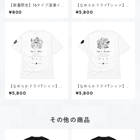
【数量限定】16タイプ直筆イ
【なめらかドライTシャツ】タ
ラスト
イプ１-正す人（ホーリー）｜
¥800
¥5,800
ホワイト
【なめらかドライTシャツ】タ
【なめらかドライTシャツ】タ
イプ２-助ける人（ホーリー）
イプ３-求める人（ホーリー）
¥5,800
¥5,800
｜ホワイト
｜ホワイト
その他の商品