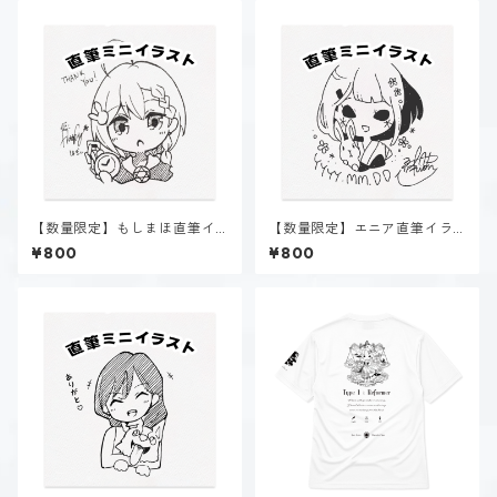
【数量限定】もしまほ直筆イ
【数量限定】エニア直筆イラ
ラスト
スト
¥800
¥800