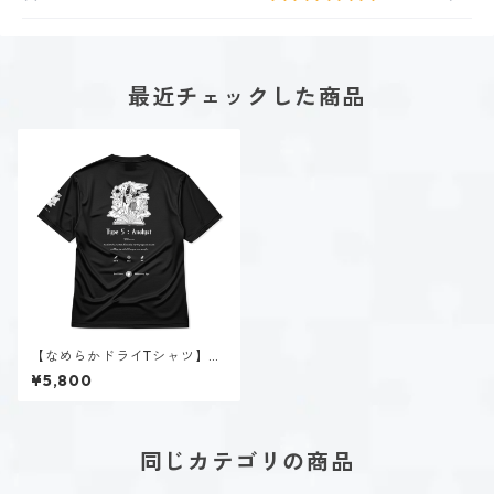
最近チェックした商品
【なめらかドライTシャツ】タ
イプ５-考える人（ダーク）｜
¥5,800
ブラック
同じカテゴリの商品