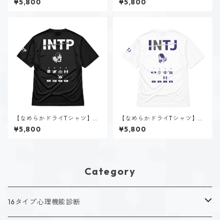
¥5,800
¥5,800
｜ホワイト
【なめらかドライTシャツ】時
【なめらかドライTシャツ】星
雨 瑠璃子（INTP）｜ブラック
空 ノゾミ（INTJ）｜ホワイト
¥5,800
¥5,800
Category
16タイプ心理機能診断