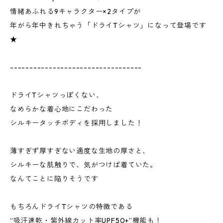
情緒あふれる9キャラクター×2タイプが
年がら年中きれちゃう「ドライTシャツ」になって登場です
★
----------------------------------
ドライTシャツっぽくない、
なめらかな着心地にこだわった
シルキータッチボディを採用しました！
薄すぎず厚すぎない適度な生地の厚さと、
シルキーな肌触りで、気がつけば着ていた。
なんてことに陥りそうです
もちろんドライTシャツの特徴である
“吸汗速乾・紫外線カット率UPF50+”機能も！