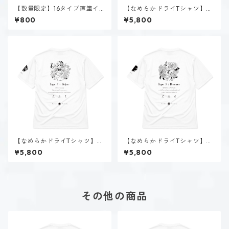
【数量限定】16タイプ直筆イ
【なめらかドライTシャツ】タ
ラスト
イプ１-正す人（ホーリー）｜
¥800
¥5,800
ホワイト
【なめらかドライTシャツ】タ
【なめらかドライTシャツ】タ
イプ２-助ける人（ホーリー）
イプ３-求める人（ホーリー）
¥5,800
¥5,800
｜ホワイト
｜ホワイト
その他の商品