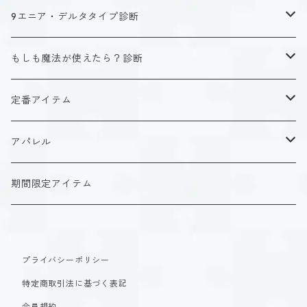
キャラクタータイプ
9エニア・デルタタイプ診断
ISTJ（新田 理央）
定番アイテム
キャラクタータイプ
もしも魔法が使えたら？診断
ISFJ（花園 明日香）
アクリルストラップ
タイプ１-正す人
ホーリーデザイン
魔法スタイル
定番アイテム
INFJ（神道 いのり）
アクリルスタンド
タイプ２-助ける人
生命魔法~Vitality~
ダークデザイン
αシリーズ
アクリルストラップ
アパレル
INTJ（星空 ノゾミ）
マグカップ
タイプ３-求める人
自然魔法~Elemental~
定番アイテム
βシリーズ
アクリルスタンド
Tシャツ
期間限定アイテム
ISTP（黒ヶ根 匠）
Tシャツ
タイプ４-感じる人
時空間魔法~Spatiotemporal~
アクリルストラップ
定番アイテム
マグカップ
長袖Tシャツ
ISFP（稲葉 奏世）
タイプ５-考える人
創造魔法~Genesis~
プライバシーポリシー
アクリルスタンド
アクリルストラップ
パーカー
特定商取引法に基づく表記
INFP（夜月 夢乃）
タイプ６-慎む人
支配魔法~Dominion~
マグカップ
アクリルスタンド
会員規約