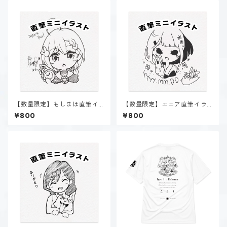
【数量限定】もしまほ直筆イ
【数量限定】エニア直筆イラ
ラスト
スト
¥800
¥800