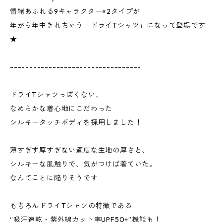
情緒あふれる9キャラクター×2タイプが
年がら年中きれちゃう「ドライTシャツ」になって登場です
★
----------------------------------
ドライTシャツっぽくない、
なめらかな着心地にこだわった
シルキータッチボディを採用しました！
薄すぎず厚すぎない適度な生地の厚さと、
シルキーな肌触りで、気がつけば着ていた。
なんてことに陥りそうです
もちろんドライTシャツの特徴である
“吸汗速乾・紫外線カット率UPF50+”機能も！