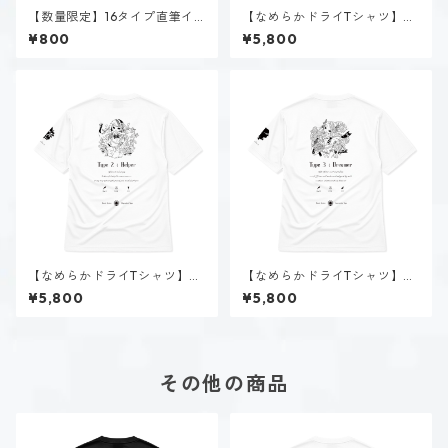
【数量限定】16タイプ直筆イ
【なめらかドライTシャツ】タ
ラスト
イプ１-正す人（ホーリー）｜
¥800
¥5,800
ホワイト
【なめらかドライTシャツ】タ
【なめらかドライTシャツ】タ
イプ２-助ける人（ホーリー）
イプ３-求める人（ホーリー）
¥5,800
¥5,800
｜ホワイト
｜ホワイト
その他の商品