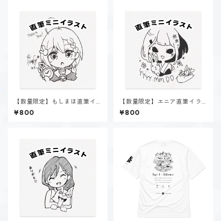
【数量限定】もしまほ直筆イ
【数量限定】エニア直筆イラ
ラスト
スト
¥800
¥800