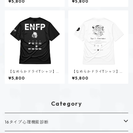
¥5,800
¥5,800
【なめらかドライTシャツ】空
【なめらかドライTシャツ】タ
閑 風音（ENFP）｜ブラック
イプ７-楽しむ人（ホーリー）
¥5,800
¥5,800
｜ホワイト
Category
16タイプ心理機能診断