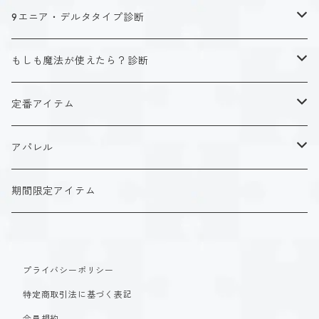
キャラクタータイプ
9エニア・デルタタイプ診断
ISTJ（新田 理央）
定番アイテム
キャラクタータイプ
もしも魔法が使えたら？診断
ISFJ（花園 明日香）
アクリルストラップ
タイプ１-正す人
ホーリーデザイン
魔法スタイル
定番アイテム
INFJ（神道 いのり）
アクリルスタンド
タイプ２-助ける人
生命魔法~Vitality~
ダークデザイン
αシリーズ
アクリルストラップ
アパレル
INTJ（星空 ノゾミ）
マグカップ
タイプ３-求める人
自然魔法~Elemental~
定番アイテム
βシリーズ
アクリルスタンド
Tシャツ
期間限定アイテム
ISTP（黒ヶ根 匠）
Tシャツ
タイプ４-感じる人
時空間魔法~Spatiotemporal~
アクリルストラップ
定番アイテム
マグカップ
長袖Tシャツ
ISFP（稲葉 奏世）
タイプ５-考える人
創造魔法~Genesis~
プライバシーポリシー
アクリルスタンド
アクリルストラップ
パーカー
特定商取引法に基づく表記
INFP（夜月 夢乃）
タイプ６-慎む人
支配魔法~Dominion~
マグカップ
アクリルスタンド
会員規約