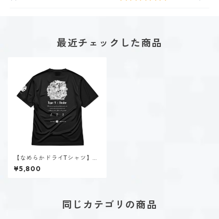
最近チェックした商品
【なめらかドライTシャツ】タ
イプ９-慈しむ人（ダーク）｜
¥5,800
ブラック
同じカテゴリの商品