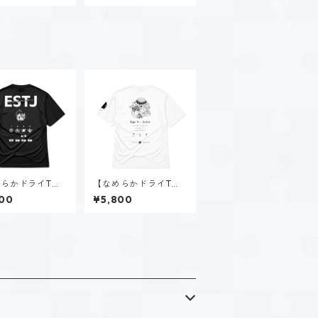
テージオフホワイト
らかドライTシ
【なめらかドライTシ
大神 楓（EST
ャツ】タイプ４-感じ
00
¥5,800
ブラック
る人（ホーリー）｜ホ
ワイト