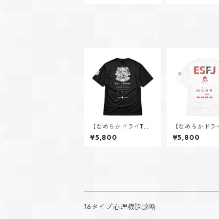
【なめらかドライTシ
【なめらかドラ
ャツ】タイプ１-正す
ャツ】赤羽 優衣
¥5,800
¥5,800
人（ダーク）｜ブラッ
J）｜ホワイト
ク
16タイプ心理機能診断