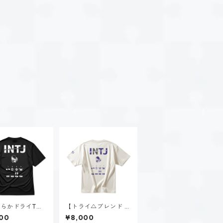
らかドライTシ
【トライ△ブレンド ビ
星空 ノゾミ（IN
ッグTシャツ】星空 ノ
00
¥8,000
｜ブラック
ゾミ（INTJ）｜ヴィン