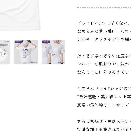
-----------------------
ドライTシャツっぽくない
なめらかな着心地にこだわ
シルキータッチボディを採
薄すぎず厚すぎない適度な
シルキーな肌触りで、気が
なんてことに陥りそうです
もちろんドライTシャツの
“吸汗速乾・紫外線カット率U
夏場の紫外線もしっかりガ
さらに色褪せ・色落ちを防
特殊な加工も施されている