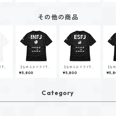
その他の商品
イTシ
【なめらかドライTシ
【なめらかドライTシ
【なめ
（ESF
ャツ】神道 いのり（IN
ャツ】赤羽 優衣（ESF
ャツ】
¥5,800
¥5,800
¥5,8
FJ）｜ブラック
J）｜ブラック
J）｜
Category