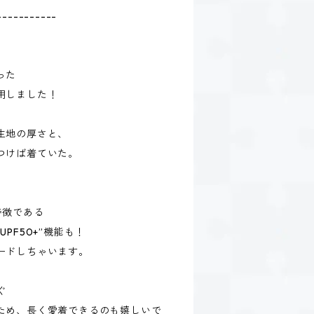
-----------
、
った
用しました！
生地の厚さと、
つけば着ていた。
特徴である
PF50+”機能も！
ードしちゃいます。
ぐ
ため、長く愛着できるのも嬉しいで