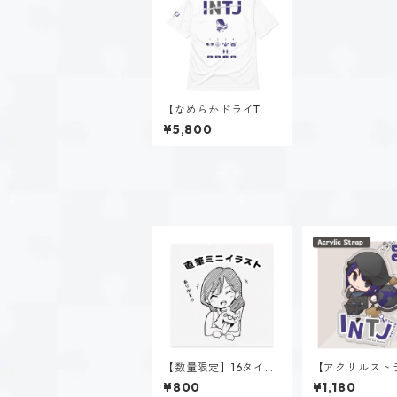
【なめらかドライTシ
ャツ】星空 ノゾミ（IN
¥5,800
TJ）｜ホワイト
【数量限定】16タイプ
【アクリルスト
直筆イラスト
プ】星空 ノゾミ（
¥800
¥1,180
J）