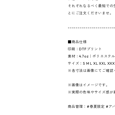
それぞれなるべく最短での
とにご注文くださいませ。
-----------------------
■商品仕様
印刷：DTFプリント
素材：4.7oz｜ポリエステル
サイズ：S M L XL XXL XXX
※各寸法は画像にてご確認
※画像はイメージです。
※実際の色味やサイズ感が
商品管理：#春夏限定 #アパ