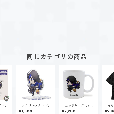
同じカテゴリの商品
ラッ
【アクリルスタンド】
【たっぷりマグカッ
【なめ
INT
星空 ノゾミ（INTJ）
プ】星空 ノゾミ（INT
ャツ】
¥1,800
¥2,980
¥5,8
J）
TJ）