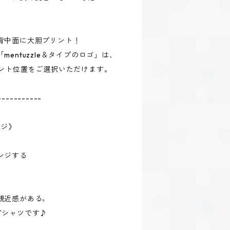
背中面に大胆プリント！
entuzzle＆タイプのロゴ」は、
リント位置をご選択いただけます。
-----------
ージ》
ンジする
親近感がある〟
Tシャツです♪