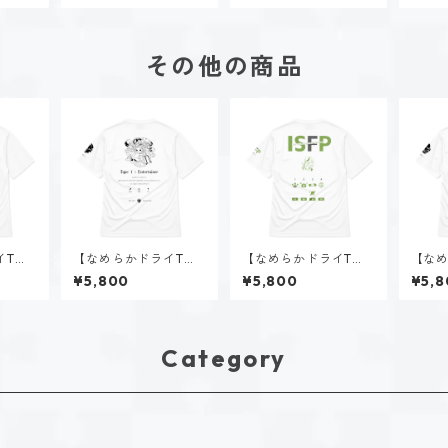
その他の商品
イTシ
【なめらかドライTシ
【なめらかドライTシ
【なめ
（ENT
ャツ】タイプ７-楽し
ャツ】稲葉 奏世（ISF
ャツ】
¥5,800
¥5,800
¥5,8
む人（ホーリー）｜ホ
P）｜ホワイト
む人
ワイト
ワイ
Category