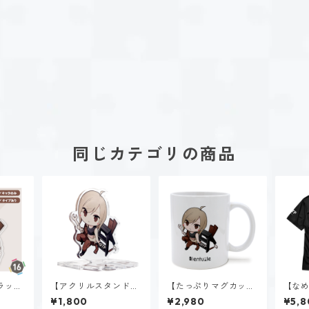
同じカテゴリの商品
ラッ
【アクリルスタンド】
【たっぷりマグカッ
【なめ
STP）
黒ヶ根 匠（ISTP）
プ】黒ヶ根 匠（ISTP）
ャツ】
¥1,800
¥2,980
¥5,8
P）｜