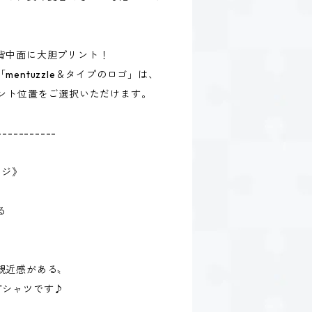
背中面に大胆プリント！
entuzzle＆タイプのロゴ」は、
リント位置をご選択いただけます。
-----------
ージ》
る
親近感がある〟
Tシャツです♪