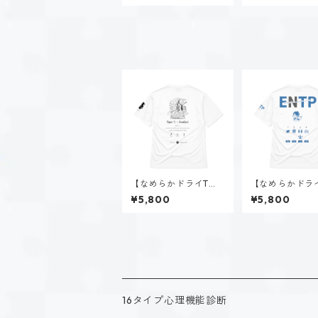
【なめらかドライTシ
【なめらかドラ
ャツ】タイプ５-考え
ャツ】深海 千智
¥5,800
¥5,800
る人（ホーリー）｜ホ
P）｜ホワイト
ワイト
16タイプ心理機能診断