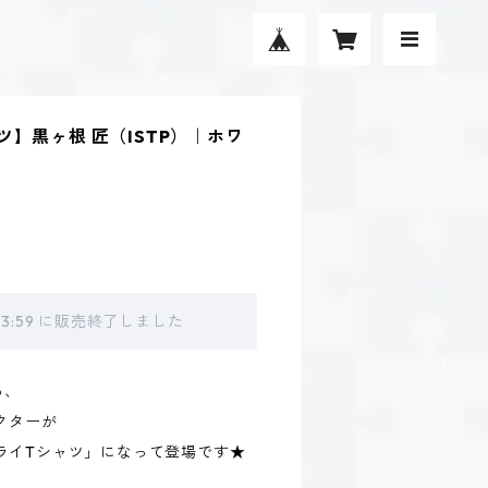
】黒ヶ根 匠（ISTP）｜ホワ
 23:59 に販売終了しました
る、
クターが
ライTシャツ」になって登場です★