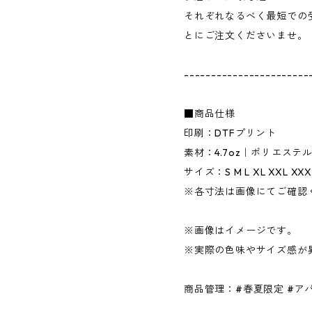
それぞれなるべく最短での
とにご注文くださいませ。
-----------------------
■商品仕様
印刷：DTFプリント
素材：4.7oz｜ポリエステル
サイズ：S M L XL XXL XXX
※各寸法は画像にてご確認
※画像はイメージです。
※実際の色味やサイズ感が
商品管理：#春夏限定 #アパ