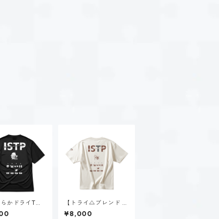
らかドライTシ
【トライ△ブレンド ビ
黒ヶ根 匠（IST
ッグTシャツ】黒ヶ根
00
¥8,000
ブラック
匠（ISTP）｜ヴィンテ