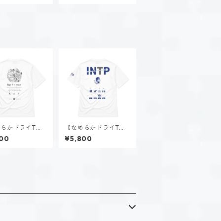
ージオフホワイト
らかドライTシ
【なめらかドライTシ
タイプ９-慈し
ャツ】時雨 瑠璃子（IN
00
¥5,800
（ホーリー）｜ホ
TP）｜ホワイト
ト