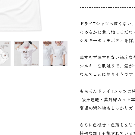
-----------------------
ドライTシャツっぽくない
なめらかな着心地にこだわ
シルキータッチボディを採
薄すぎず厚すぎない適度な
シルキーな肌触りで、気が
なんてことに陥りそうです
もちろんドライTシャツの
“吸汗速乾・紫外線カット率U
夏場の紫外線もしっかりガ
さらに色褪せ・色落ちを防
特殊な加工も施されている