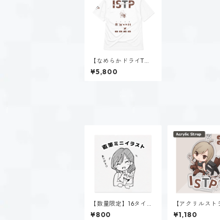
【なめらかドライTシ
ャツ】黒ヶ根 匠（IST
¥5,800
P）｜ホワイト
【数量限定】16タイプ
【アクリルスト
直筆イラスト
プ】黒ヶ根 匠（I
¥800
¥1,180