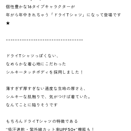
個性豊かな16タイプキャラクターが
年がら年中きれちゃう「ドライTシャツ」になって登場です
★
----------------------------------
ドライTシャツっぽくない、
なめらかな着心地にこだわった
シルキータッチボディを採用しました！
薄すぎず厚すぎない適度な生地の厚さと、
シルキーな肌触りで、気がつけば着ていた。
なんてことに陥りそうです
もちろんドライTシャツの特徴である
“吸汗速乾・紫外線カット率UPF50+”機能も！