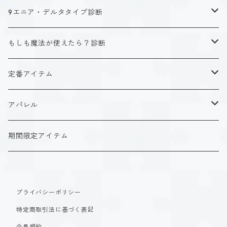
キャラクタータイプ
9エニア・デルタタイプ診断
ISTJ（新田 理央）
定番アイテム
キャラクタータイプ
もしも魔法が使えたら？診断
ISFJ（花園 明日香）
アクリルストラップ
タイプ１-正す人
ホーリーデザイン
魔法スタイル
定番アイテム
INFJ（神道 いのり）
アクリルスタンド
タイプ２-助ける人
生命魔法~Vitality~
ダークデザイン
αシリーズ
アクリルストラップ
アパレル
INTJ（星空 ノゾミ）
マグカップ
タイプ３-求める人
自然魔法~Elemental~
定番アイテム
βシリーズ
アクリルスタンド
Tシャツ
期間限定アイテム
ISTP（黒ヶ根 匠）
Tシャツ
タイプ４-感じる人
時空間魔法~Spatiotemporal~
アクリルストラップ
定番アイテム
マグカップ
長袖Tシャツ
ISFP（稲葉 奏世）
タイプ５-考える人
創造魔法~Genesis~
プライバシーポリシー
アクリルスタンド
アクリルストラップ
パーカー
特定商取引法に基づく表記
INFP（夜月 夢乃）
タイプ６-慎む人
支配魔法~Dominion~
マグカップ
アクリルスタンド
会員規約