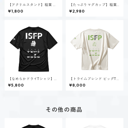
【アクリルスタンド】稲葉 奏
【たっぷりマグカップ】稲葉
世（ISFP）
奏世（ISFP）
¥1,800
¥2,980
【なめらかドライTシャツ】稲
【トライ△ブレンド ビッグTシ
葉 奏世（ISFP）｜ブラック
ャツ】稲葉 奏世（ISFP）｜ヴ
¥5,800
¥8,000
ィンテージオフホワイト
その他の商品