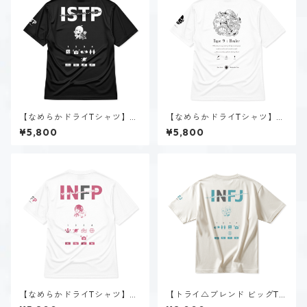
【なめらかドライTシャツ】黒
【なめらかドライTシャツ】タ
ヶ根 匠（ISTP）｜ブラック
イプ９-慈しむ人（ホーリー）
¥5,800
¥5,800
｜ホワイト
【なめらかドライTシャツ】夜
【トライ△ブレンド ビッグTシ
月 夢乃（INFP）｜ホワイト
ャツ】神道 いのり（INFJ）｜