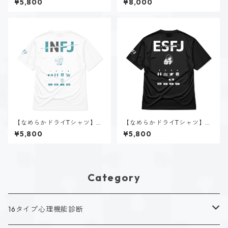
¥5,800
¥8,000
ヴィンテージオフホワイト
【なめらかドライTシャツ】神
【なめらかドライTシャツ】赤
道 いのり（INFJ）｜ホワイト
羽 優衣（ESFJ）｜ブラック
¥5,800
¥5,800
Category
16タイプ心理機能診断