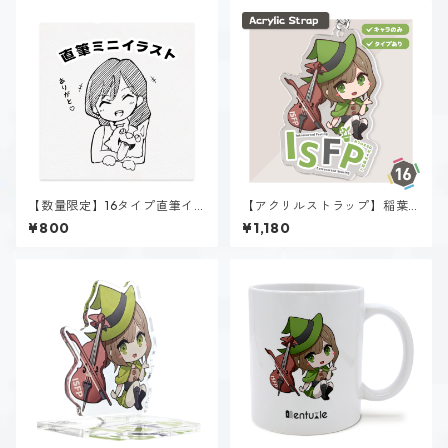
【数量限定】16タイプ直筆イ
【アクリルストラップ】稲葉
ラスト
奏世（ISFP）
¥800
¥1,180