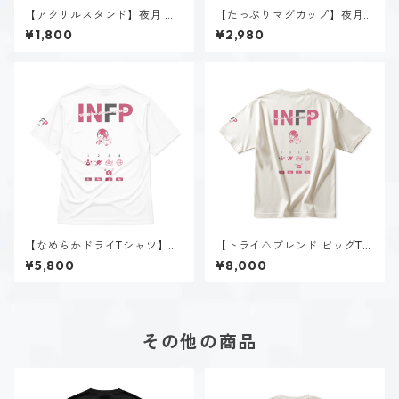
【アクリルスタンド】夜月 夢
【たっぷりマグカップ】夜月
乃（INFP）
夢乃（INFP）
¥1,800
¥2,980
【なめらかドライTシャツ】夜
【トライ△ブレンド ビッグTシ
月 夢乃（INFP）｜ホワイト
ャツ】夜月 夢乃（INFP）｜ヴ
¥5,800
¥8,000
ィンテージオフホワイト
その他の商品