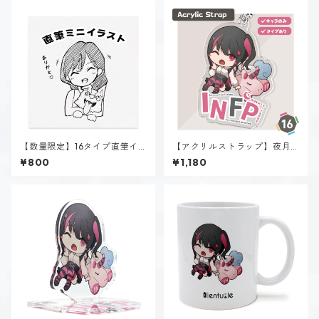
【数量限定】16タイプ直筆イ
【アクリルストラップ】夜月
ラスト
夢乃（INFP）
¥800
¥1,180