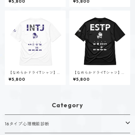
¥5,800
¥5,800
【なめらかドライTシャツ】星
【なめらかドライTシャツ】速
空 ノゾミ（INTJ）｜ホワイト
瀬 美姫（ESTP）｜ブラック
¥5,800
¥5,800
Category
16タイプ心理機能診断