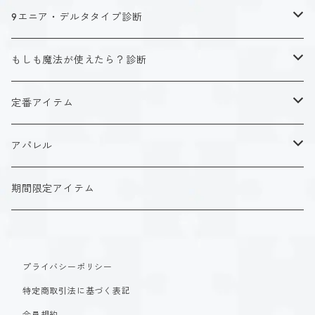
キャラクタータイプ
9エニア・デルタタイプ診断
ISTJ（新田 理央）
定番アイテム
キャラクタータイプ
もしも魔法が使えたら？診断
ISFJ（花園 明日香）
アクリルストラップ
タイプ１-正す人
ホーリーデザイン
魔法スタイル
定番アイテム
INFJ（神道 いのり）
アクリルスタンド
タイプ２-助ける人
生命魔法~Vitality~
ダークデザイン
αシリーズ
アクリルストラップ
アパレル
INTJ（星空 ノゾミ）
マグカップ
タイプ３-求める人
自然魔法~Elemental~
定番アイテム
βシリーズ
アクリルスタンド
Tシャツ
期間限定アイテム
ISTP（黒ヶ根 匠）
Tシャツ
タイプ４-感じる人
時空間魔法~Spatiotemporal~
アクリルストラップ
定番アイテム
マグカップ
長袖Tシャツ
ISFP（稲葉 奏世）
タイプ５-考える人
創造魔法~Genesis~
プライバシーポリシー
アクリルスタンド
アクリルストラップ
パーカー
特定商取引法に基づく表記
INFP（夜月 夢乃）
タイプ６-慎む人
支配魔法~Dominion~
マグカップ
アクリルスタンド
会員規約