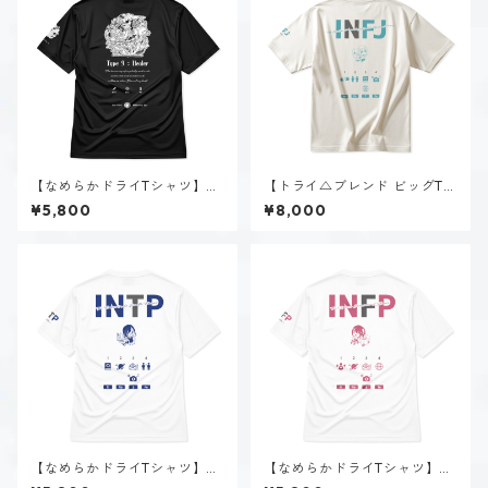
【なめらかドライTシャツ】タ
【トライ△ブレンド ビッグTシ
イプ９-慈しむ人（ダーク）｜
ャツ】神道 いのり（INFJ）｜
¥5,800
¥8,000
ブラック
ヴィンテージオフホワイト
【なめらかドライTシャツ】時
【なめらかドライTシャツ】夜
雨 瑠璃子（INTP）｜ホワイト
月 夢乃（INFP）｜ホワイト