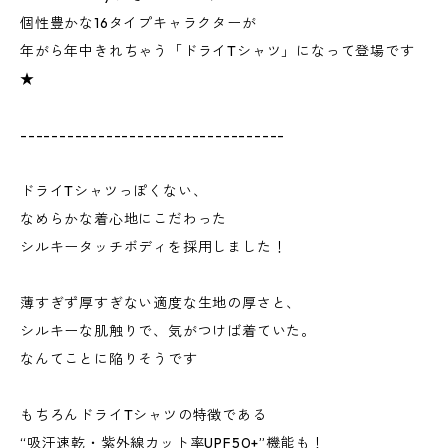
個性豊かな16タイプキャラクターが
年がら年中きれちゃう「ドライTシャツ」になって登場です
★
----------------------------------
ドライTシャツっぽくない、
なめらかな着心地にこだわった
シルキータッチボディを採用しました！
薄すぎず厚すぎない適度な生地の厚さと、
シルキーな肌触りで、気がつけば着ていた。
なんてことに陥りそうです
もちろんドライTシャツの特徴である
“吸汗速乾・紫外線カット率UPF50+”機能も！