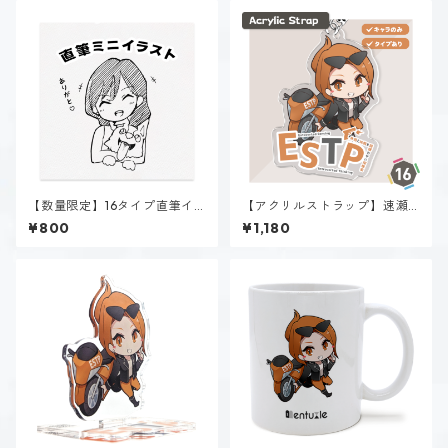
【数量限定】16タイプ直筆イ
【アクリルストラップ】速瀬
ラスト
美姫（ESTP）
¥800
¥1,180