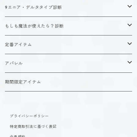
キャラクタータイプ
9エニア・デルタタイプ診断
ISTJ（新田 理央）
定番アイテム
キャラクタータイプ
もしも魔法が使えたら？診断
ISFJ（花園 明日香）
アクリルストラップ
タイプ１-正す人
ホーリーデザイン
魔法スタイル
定番アイテム
INFJ（神道 いのり）
アクリルスタンド
タイプ２-助ける人
生命魔法~Vitality~
ダークデザイン
αシリーズ
アクリルストラップ
アパレル
INTJ（星空 ノゾミ）
マグカップ
タイプ３-求める人
自然魔法~Elemental~
定番アイテム
βシリーズ
アクリルスタンド
Tシャツ
期間限定アイテム
ISTP（黒ヶ根 匠）
Tシャツ
タイプ４-感じる人
時空間魔法~Spatiotemporal~
アクリルストラップ
定番アイテム
マグカップ
長袖Tシャツ
ISFP（稲葉 奏世）
タイプ５-考える人
創造魔法~Genesis~
プライバシーポリシー
アクリルスタンド
アクリルストラップ
パーカー
特定商取引法に基づく表記
INFP（夜月 夢乃）
タイプ６-慎む人
支配魔法~Dominion~
マグカップ
アクリルスタンド
会員規約