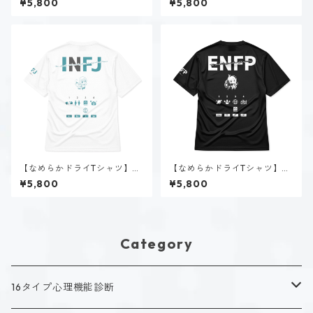
¥5,800
¥5,800
【なめらかドライTシャツ】神
【なめらかドライTシャツ】空
道 いのり（INFJ）｜ホワイト
閑 風音（ENFP）｜ブラック
¥5,800
¥5,800
Category
16タイプ心理機能診断