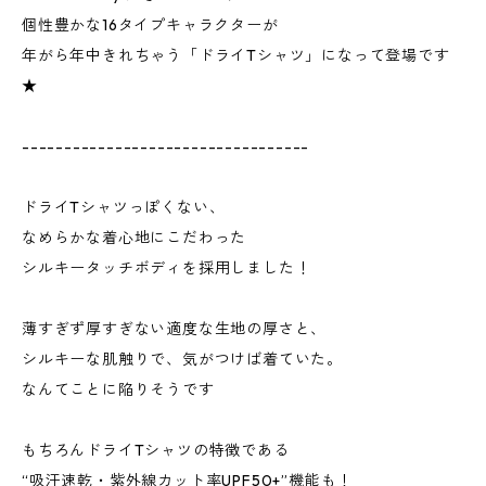
個性豊かな16タイプキャラクターが
年がら年中きれちゃう「ドライTシャツ」になって登場です
★
----------------------------------
ドライTシャツっぽくない、
なめらかな着心地にこだわった
シルキータッチボディを採用しました！
薄すぎず厚すぎない適度な生地の厚さと、
シルキーな肌触りで、気がつけば着ていた。
なんてことに陥りそうです
もちろんドライTシャツの特徴である
“吸汗速乾・紫外線カット率UPF50+”機能も！