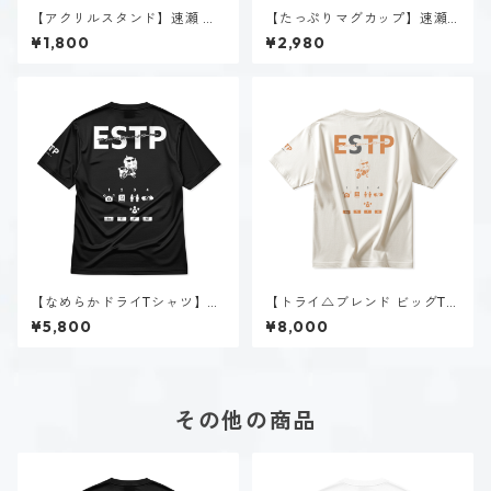
【アクリルスタンド】速瀬 美
【たっぷりマグカップ】速瀬
姫（ESTP）
美姫（ESTP）
¥1,800
¥2,980
【なめらかドライTシャツ】速
【トライ△ブレンド ビッグTシ
瀬 美姫（ESTP）｜ブラック
ャツ】速瀬 美姫（ESTP）｜ヴ
¥5,800
¥8,000
ィンテージオフホワイト
その他の商品