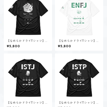
【なめらかドライTシャツ】タ
【なめらかドライTシャツ】朝
イプ２-助ける人（ダーク）｜
霧 まりあ（ENFJ）｜ホワイト
¥5,800
¥5,800
ブラック
【なめらかドライTシャツ】新
【なめらかドライTシャツ】黒
田 理央（ISTJ）｜ブラック
ヶ根 匠（ISTP）｜ブラック