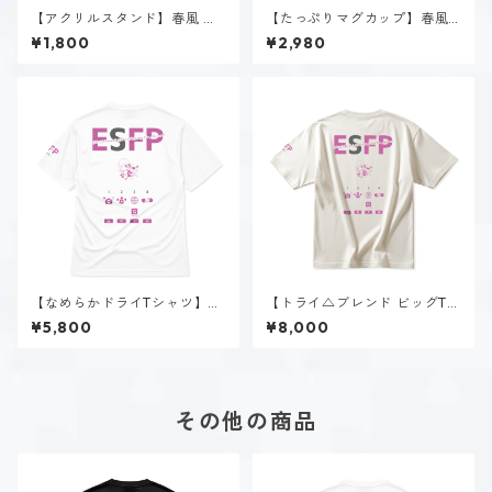
【アクリルスタンド】春風 陽
【たっぷりマグカップ】春風
菜（ESFP）
陽菜（ESFP）
¥1,800
¥2,980
【なめらかドライTシャツ】春
【トライ△ブレンド ビッグTシ
風 陽菜（ESFP）｜ホワイト
ャツ】春風 陽菜（ESFP）｜ヴ
¥5,800
¥8,000
ィンテージオフホワイト
その他の商品