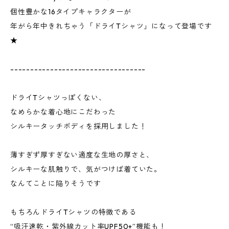
個性豊かな16タイプキャラクターが
年がら年中きれちゃう「ドライTシャツ」になって登場です
★
----------------------------------
ドライTシャツっぽくない、
なめらかな着心地にこだわった
シルキータッチボディを採用しました！
薄すぎず厚すぎない適度な生地の厚さと、
シルキーな肌触りで、気がつけば着ていた。
なんてことに陥りそうです
もちろんドライTシャツの特徴である
“吸汗速乾・紫外線カット率UPF50+”機能も！