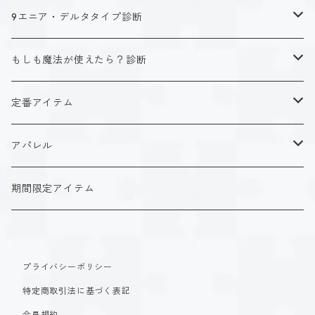
キャラクタータイプ
9エニア・デルタタイプ診断
ISTJ（新田 理央）
定番アイテム
キャラクタータイプ
もしも魔法が使えたら？診断
ISFJ（花園 明日香）
アクリルストラップ
タイプ１-正す人
ホーリーデザイン
魔法スタイル
定番アイテム
INFJ（神道 いのり）
アクリルスタンド
タイプ２-助ける人
生命魔法~Vitality~
ダークデザイン
αシリーズ
アクリルストラップ
アパレル
INTJ（星空 ノゾミ）
マグカップ
タイプ３-求める人
自然魔法~Elemental~
定番アイテム
βシリーズ
アクリルスタンド
Tシャツ
期間限定アイテム
ISTP（黒ヶ根 匠）
Tシャツ
タイプ４-感じる人
時空間魔法~Spatiotemporal~
アクリルストラップ
定番アイテム
マグカップ
長袖Tシャツ
ISFP（稲葉 奏世）
タイプ５-考える人
創造魔法~Genesis~
プライバシーポリシー
アクリルスタンド
アクリルストラップ
パーカー
特定商取引法に基づく表記
INFP（夜月 夢乃）
タイプ６-慎む人
支配魔法~Dominion~
マグカップ
アクリルスタンド
会員規約