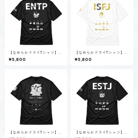
【なめらかドライTシャツ】深
【なめらかドライTシャツ】花
海 千智（ENTP）｜ブラック
園 明日香（ISFJ）｜ホワイト
¥5,800
¥5,800
【なめらかドライTシャツ】タ
【なめらかドライTシャツ】大
イプ５-考える人（ダーク）｜
神 楓（ESTJ）｜ブラック