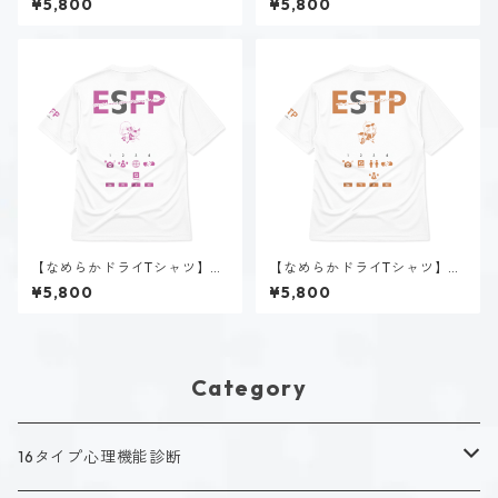
¥5,800
¥5,800
ブラック
【なめらかドライTシャツ】春
【なめらかドライTシャツ】速
風 陽菜（ESFP）｜ホワイト
瀬 美姫（ESTP）｜ホワイト
¥5,800
¥5,800
Category
16タイプ心理機能診断