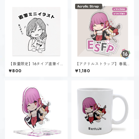
【数量限定】16タイプ直筆イ
【アクリルストラップ】春風
ラスト
陽菜（ESFP）
¥800
¥1,180