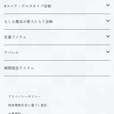
キャラクタータイプ
9エニア・デルタタイプ診断
ISTJ（新田 理央）
定番アイテム
キャラクタータイプ
もしも魔法が使えたら？診断
ISFJ（花園 明日香）
アクリルストラップ
タイプ１-正す人
ホーリーデザイン
魔法スタイル
定番アイテム
INFJ（神道 いのり）
アクリルスタンド
タイプ２-助ける人
生命魔法~Vitality~
ダークデザイン
αシリーズ
アクリルストラップ
アパレル
INTJ（星空 ノゾミ）
マグカップ
タイプ３-求める人
自然魔法~Elemental~
定番アイテム
βシリーズ
アクリルスタンド
Tシャツ
期間限定アイテム
ISTP（黒ヶ根 匠）
Tシャツ
タイプ４-感じる人
時空間魔法~Spatiotemporal~
アクリルストラップ
定番アイテム
マグカップ
長袖Tシャツ
ISFP（稲葉 奏世）
タイプ５-考える人
創造魔法~Genesis~
プライバシーポリシー
アクリルスタンド
アクリルストラップ
パーカー
特定商取引法に基づく表記
INFP（夜月 夢乃）
タイプ６-慎む人
支配魔法~Dominion~
マグカップ
アクリルスタンド
会員規約