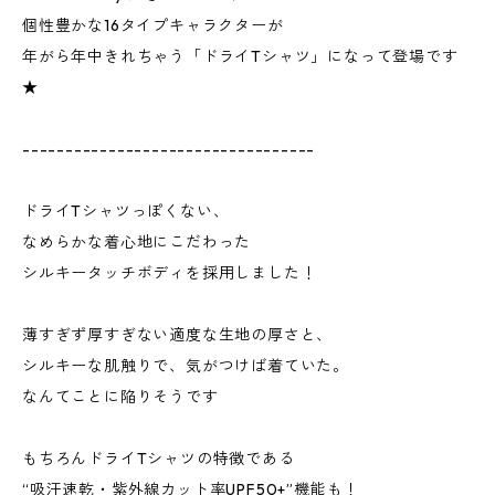
個性豊かな16タイプキャラクターが
年がら年中きれちゃう「ドライTシャツ」になって登場です
★
----------------------------------
ドライTシャツっぽくない、
なめらかな着心地にこだわった
シルキータッチボディを採用しました！
薄すぎず厚すぎない適度な生地の厚さと、
シルキーな肌触りで、気がつけば着ていた。
なんてことに陥りそうです
もちろんドライTシャツの特徴である
“吸汗速乾・紫外線カット率UPF50+”機能も！