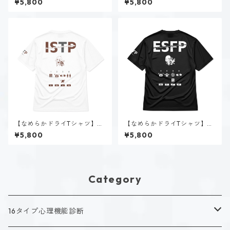
¥5,800
¥5,800
【なめらかドライTシャツ】黒
【なめらかドライTシャツ】春
ヶ根 匠（ISTP）｜ホワイト
風 陽菜（ESFP）｜ブラック
¥5,800
¥5,800
Category
16タイプ心理機能診断