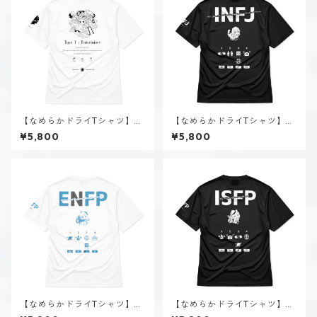
【なめらかドライTシャツ】タ
【なめらかドライTシャツ】神
イプ７-楽しむ人（ホーリー）
道 いのり（INFJ）｜ブラック
¥5,800
¥5,800
｜ホワイト
【なめらかドライTシャツ】空
【なめらかドライTシャツ】稲
閑 風音（ENFP）｜ホワイト
葉 奏世（ISFP）｜ブラック