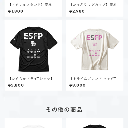
【アクリルスタンド】春風 陽
【たっぷりマグカップ】春風
菜（ESFP）
陽菜（ESFP）
¥1,800
¥2,980
【なめらかドライTシャツ】春
【トライ△ブレンド ビッグTシ
風 陽菜（ESFP）｜ブラック
ャツ】春風 陽菜（ESFP）｜ヴ
¥5,800
¥8,000
ィンテージオフホワイト
その他の商品