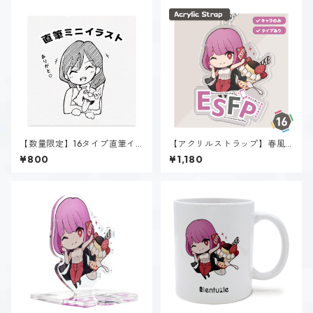
【数量限定】16タイプ直筆イ
【アクリルストラップ】春風
ラスト
陽菜（ESFP）
¥800
¥1,180