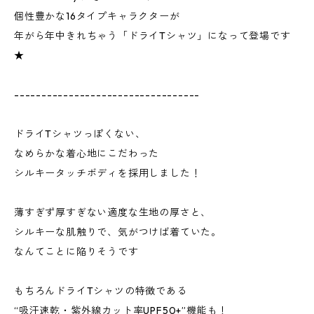
個性豊かな16タイプキャラクターが
年がら年中きれちゃう「ドライTシャツ」になって登場です
★
----------------------------------
ドライTシャツっぽくない、
なめらかな着心地にこだわった
シルキータッチボディを採用しました！
薄すぎず厚すぎない適度な生地の厚さと、
シルキーな肌触りで、気がつけば着ていた。
なんてことに陥りそうです
もちろんドライTシャツの特徴である
“吸汗速乾・紫外線カット率UPF50+”機能も！