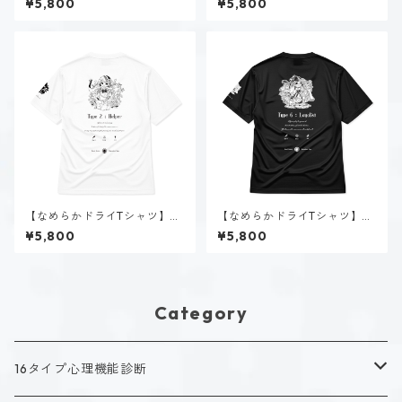
¥5,800
¥5,800
｜ホワイト
【なめらかドライTシャツ】タ
【なめらかドライTシャツ】タ
イプ２-助ける人（ホーリー）
イプ６-慎む人（ダーク）｜ブ
¥5,800
¥5,800
｜ホワイト
ラック
Category
16タイプ心理機能診断