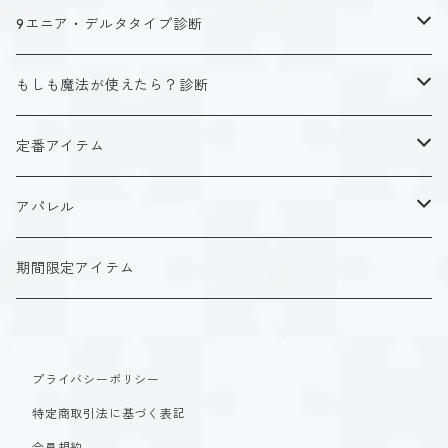
キャラクタータイプ
9エニア・デルタタイプ診断
ISTJ（新田 理央）
定番アイテム
キャラクタータイプ
もしも魔法が使えたら？診断
ISFJ（花園 明日香）
アクリルストラップ
タイプ１-正す人
ホーリーデザイン
魔法スタイル
定番アイテム
INFJ（神道 いのり）
アクリルスタンド
タイプ２-助ける人
生命魔法~Vitality~
ダークデザイン
αシリーズ
アクリルストラップ
アパレル
INTJ（星空 ノゾミ）
マグカップ
タイプ３-求める人
自然魔法~Elemental~
定番アイテム
βシリーズ
アクリルスタンド
Tシャツ
期間限定アイテム
ISTP（黒ヶ根 匠）
Tシャツ
タイプ４-感じる人
時空間魔法~Spatiotemporal~
アクリルストラップ
定番アイテム
マグカップ
長袖Tシャツ
ISFP（稲葉 奏世）
タイプ５-考える人
創造魔法~Genesis~
プライバシーポリシー
アクリルスタンド
アクリルストラップ
パーカー
特定商取引法に基づく表記
INFP（夜月 夢乃）
タイプ６-慎む人
支配魔法~Dominion~
マグカップ
アクリルスタンド
会員規約