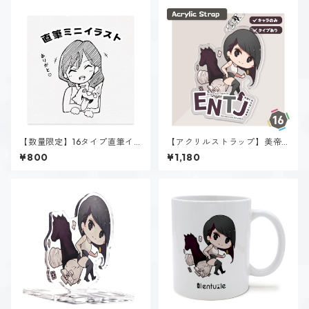
【数量限定】16タイプ直筆イ
【アクリルストラップ】美帝
ラスト
クロエ（ENTJ）
¥800
¥1,180