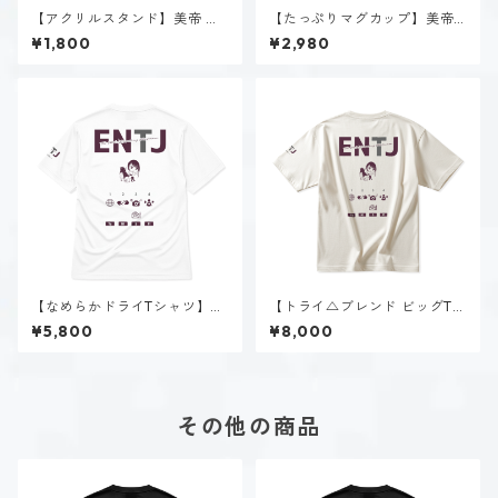
【アクリルスタンド】美帝 ク
【たっぷりマグカップ】美帝
ロエ（ENTJ）
クロエ（ENTJ）
¥1,800
¥2,980
【なめらかドライTシャツ】美
【トライ△ブレンド ビッグTシ
帝 クロエ（ENTJ）｜ホワイト
ャツ】美帝 クロエ（ENTJ）｜
¥5,800
¥8,000
ヴィンテージオフホワイト
その他の商品