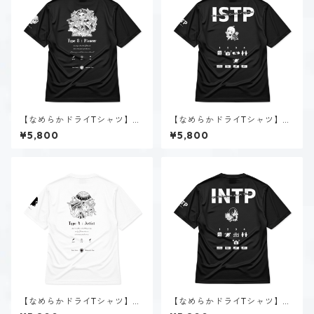
【なめらかドライTシャツ】タ
【なめらかドライTシャツ】黒
イプ８-統べる人（ダーク）｜
ヶ根 匠（ISTP）｜ブラック
¥5,800
¥5,800
ブラック
【なめらかドライTシャツ】タ
【なめらかドライTシャツ】時
イプ４-感じる人（ホーリー）
雨 瑠璃子（INTP）｜ブラック