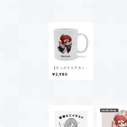
【たっぷりマグカッ
プ】新田 理央（ISTJ）
¥2,980