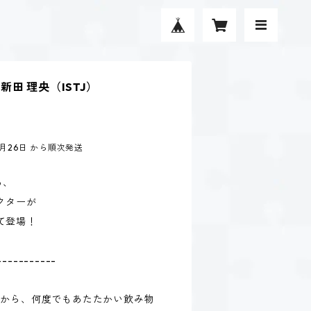
田 理央（ISTJ）
8月26日 から順次発送
る、
クターが
て登場！
-----------
だから、何度でもあたたかい飲み物