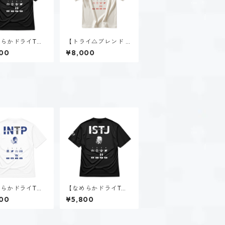
らかドライTシ
【トライ△ブレンド ビ
新田 理央（IST
ッグTシャツ】新田 理
00
¥8,000
ブラック
央（ISTJ）｜ヴィンテ
ージオフホワイト
らかドライTシ
【なめらかドライTシ
時雨 瑠璃子（IN
ャツ】新田 理央（IST
00
¥5,800
｜ホワイト
J）｜ブラック