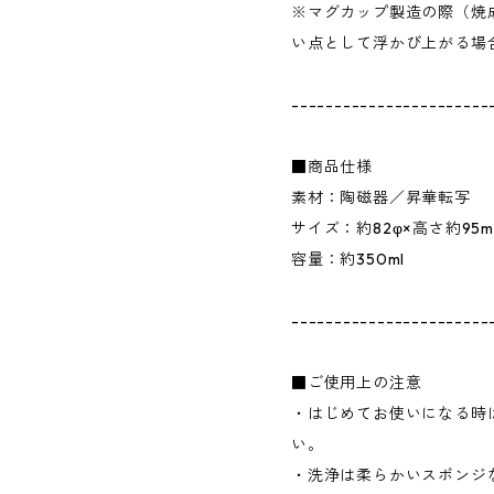
※マグカップ製造の際（焼
い点として浮かび上がる場
-----------------------
■商品仕様
素材：陶磁器／昇華転写
サイズ：約82φ×高さ約95m
容量：約350ml
-----------------------
■ご使用上の注意
・はじめてお使いになる時
い。
・洗浄は柔らかいスポンジ