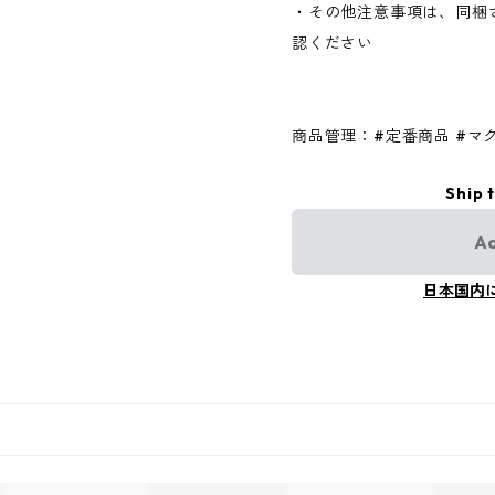
・その他注意事項は、同梱
認ください
商品管理：#定番商品 #マグ
Ship 
Ad
日本国内