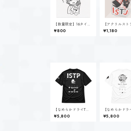
【数量限定】16タイプ
【アクリルスト
直筆イラスト
プ】新田 理央（I
¥800
¥1,180
【なめらかドライTシ
【なめらかドラ
ャツ】黒ヶ根 匠（IST
ャツ】タイプ８
¥5,800
¥5,800
P）｜ブラック
る人（ホーリー
ワイト