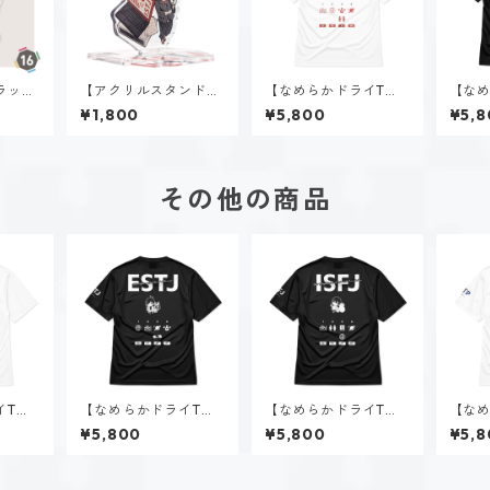
ラッ
【アクリルスタンド】
【なめらかドライTシ
【なめ
STJ）
新田 理央（ISTJ）
ャツ】新田 理央（IST
ャツ】
¥1,800
¥5,800
¥5,8
J）｜ホワイト
J）｜
その他の商品
イTシ
【なめらかドライTシ
【なめらかドライTシ
【なめ
-統べ
ャツ】大神 楓（EST
ャツ】花園 明日香（IS
ャツ】
¥5,800
¥5,800
¥5,8
）｜ホ
J）｜ブラック
FJ）｜ブラック
TP）