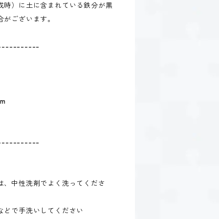
成時）に土に含まれている鉄分が黒
合がございます。
-----------
m
-----------
は、中性洗剤でよく洗ってくださ
などで手洗いしてください