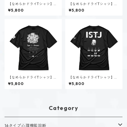
【なめらかドライTシャツ】タ
【なめらかドライTシャツ】速
イプ３-求める人（ホーリー）
瀬 美姫（ESTP）｜ホワイト
¥5,800
¥5,800
｜ホワイト
【なめらかドライTシャツ】タ
【なめらかドライTシャツ】新
イプ３-求める人（ダーク）｜
田 理央（ISTJ）｜ブラック
¥5,800
¥5,800
ブラック
Category
16タイプ心理機能診断