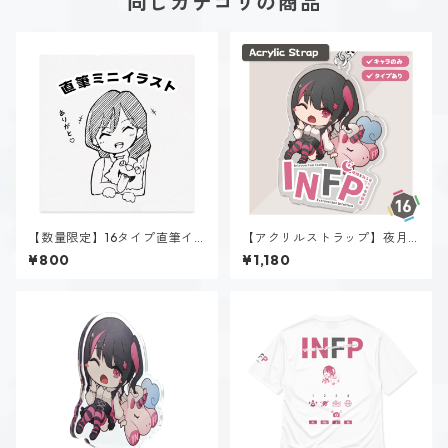
同じカテゴリの商品
【数量限定】16タイプ直筆イ
【アクリルストラップ】夜月
ラスト
夢乃（INFP）
¥800
¥1,180