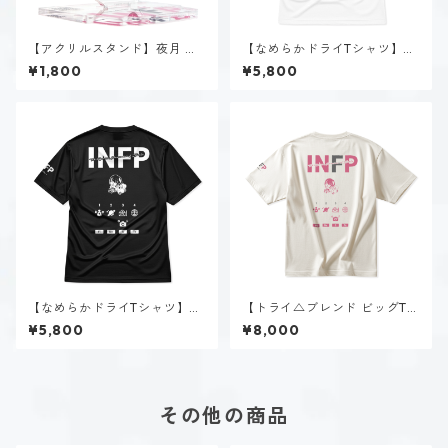
【アクリルスタンド】夜月 夢
【なめらかドライTシャツ】夜
乃（INFP）
月 夢乃（INFP）｜ホワイト
¥1,800
¥5,800
【なめらかドライTシャツ】夜
【トライ△ブレンド ビッグTシ
月 夢乃（INFP）｜ブラック
ャツ】夜月 夢乃（INFP）｜ヴ
¥5,800
¥8,000
ィンテージオフホワイト
その他の商品