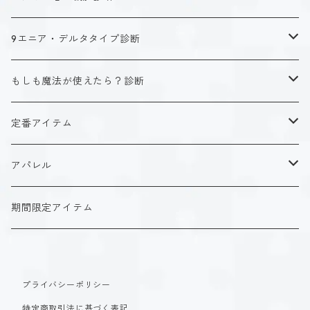
キャラクタータイプ
9エニア・デルタタイプ診断
ISTJ（新田 理央）
定番アイテム
キャラクタータイプ
もしも魔法が使えたら？診断
ISFJ（花園 明日香）
アクリルストラップ
タイプ１-正す人
ホーリーデザイン
魔法スタイル
定番アイテム
INFJ（神道 いのり）
アクリルスタンド
タイプ２-助ける人
生命魔法~Vitality~
ダークデザイン
αシリーズ
アクリルストラップ
アパレル
INTJ（星空 ノゾミ）
マグカップ
タイプ３-求める人
自然魔法~Elemental~
定番アイテム
βシリーズ
アクリルスタンド
Tシャツ
期間限定アイテム
ISTP（黒ヶ根 匠）
Tシャツ
タイプ４-感じる人
時空間魔法~Spatiotemporal~
アクリルストラップ
定番アイテム
マグカップ
長袖Tシャツ
ISFP（稲葉 奏世）
タイプ５-考える人
創造魔法~Genesis~
プライバシーポリシー
アクリルスタンド
アクリルストラップ
パーカー
特定商取引法に基づく表記