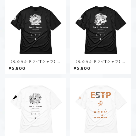
【なめらかドライTシャツ】タ
【なめらかドライTシャツ】タ
イプ６-慎む人（ダーク）｜ブ
イプ７-楽しむ人（ダーク）｜
¥5,800
¥5,800
ラック
ブラック