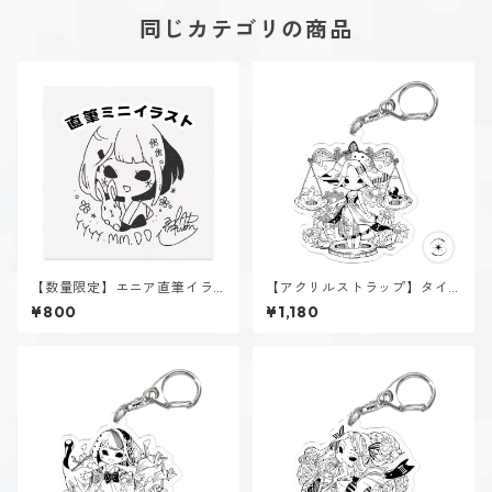
同じカテゴリの商品
【数量限定】エニア直筆イラ
【アクリルストラップ】タイ
スト
プ１-正す人（ホーリー）
¥800
¥1,180