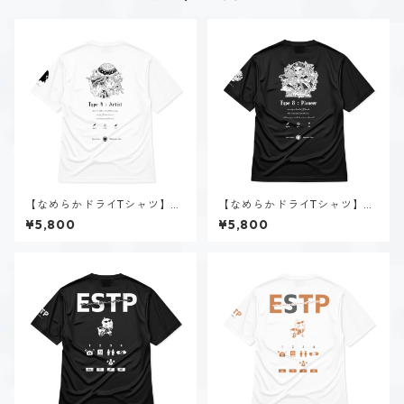
【なめらかドライTシャツ】タ
【なめらかドライTシャツ】タ
イプ４-感じる人（ホーリー）
イプ８-統べる人（ダーク）｜
¥5,800
¥5,800
｜ホワイト
ブラック