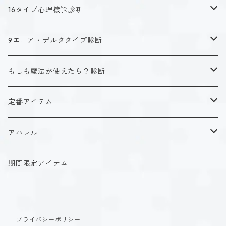
16タイプ心理機能診断
キャラクタータイプ
9エニア・デルタタイプ診断
ISTJ（新田 理央）
定番アイテム
キャラクタータイプ
もしも魔法が使えたら？診断
ISFJ（花園 明日香）
アクリルストラップ
タイプ１-正す人
ホーリーデザイン
魔法スタイル
定番アイテム
INFJ（神道 いのり）
アクリルスタンド
タイプ２-助ける人
生命魔法~Vitality~
ダークデザイン
αシリーズ
アクリルストラップ
アパレル
INTJ（星空 ノゾミ）
マグカップ
タイプ３-求める人
自然魔法~Elemental~
定番アイテム
βシリーズ
アクリルスタンド
Tシャツ
期間限定アイテム
ISTP（黒ヶ根 匠）
Tシャツ
タイプ４-感じる人
時空間魔法~Spatiotemporal~
アクリルストラップ
定番アイテム
マグカップ
長袖Tシャツ
ISFP（稲葉 奏世）
タイプ５-考える人
創造魔法~Genesis~
プライバシーポリシー
アクリルスタンド
アクリルストラップ
パーカー