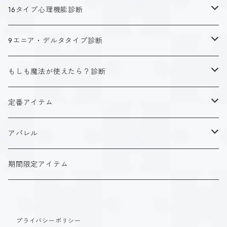
16タイプ心理機能診断
キャラクタータイプ
9エニア・デルタタイプ診断
ISTJ（新田 理央）
定番アイテム
キャラクタータイプ
もしも魔法が使えたら？診断
ISFJ（花園 明日香）
アクリルストラップ
タイプ１-正す人
ホーリーデザイン
魔法スタイル
定番アイテム
INFJ（神道 いのり）
アクリルスタンド
タイプ２-助ける人
生命魔法~Vitality~
ダークデザイン
αシリーズ
アクリルストラップ
アパレル
INTJ（星空 ノゾミ）
マグカップ
タイプ３-求める人
自然魔法~Elemental~
定番アイテム
βシリーズ
アクリルスタンド
Tシャツ
期間限定アイテム
ISTP（黒ヶ根 匠）
Tシャツ
タイプ４-感じる人
時空間魔法~Spatiotemporal~
アクリルストラップ
定番アイテム
マグカップ
長袖Tシャツ
ISFP（稲葉 奏世）
タイプ５-考える人
創造魔法~Genesis~
プライバシーポリシー
アクリルスタンド
アクリルストラップ
パーカー