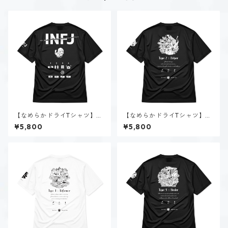
【なめらかドライTシャツ】神
【なめらかドライTシャツ】タ
道 いのり（INFJ）｜ブラック
イプ２-助ける人（ダーク）｜
¥5,800
¥5,800
ブラック