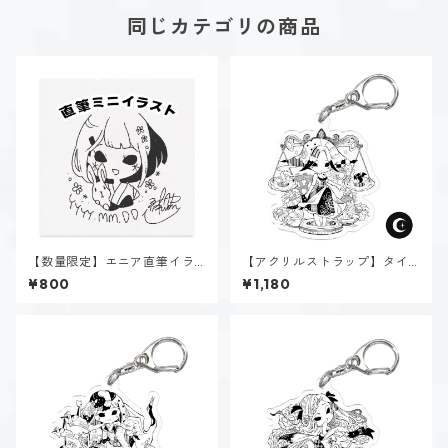
同じカテゴリの商品
【数量限定】エニア直筆イラ
【アクリルストラップ】タイ
スト
プ１-正す人（ダーク）
¥800
¥1,180