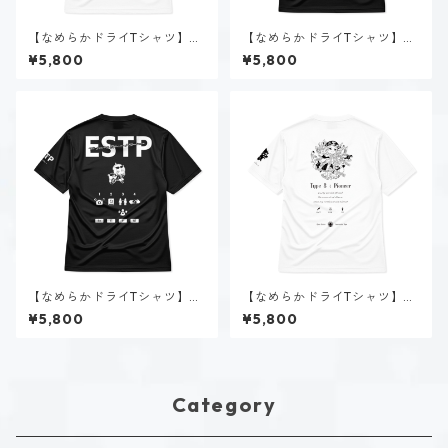
【なめらかドライTシャツ】タ
【なめらかドライTシャツ】タ
イプ１-正す人（ホーリー）｜
イプ９-慈しむ人（ダーク）｜
¥5,800
¥5,800
ホワイト
ブラック
【なめらかドライTシャツ】速
【なめらかドライTシャツ】タ
瀬 美姫（ESTP）｜ブラック
イプ８-統べる人（ホーリー）
¥5,800
¥5,800
｜ホワイト
Category