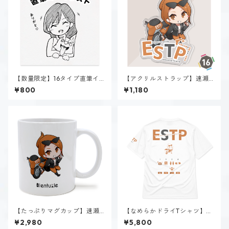
【数量限定】16タイプ直筆イ
【アクリルストラップ】速瀬
ラスト
美姫（ESTP）
¥800
¥1,180
【たっぷりマグカップ】速瀬
【なめらかドライTシャツ】速
美姫（ESTP）
瀬 美姫（ESTP）｜ホワイト
¥2,980
¥5,800