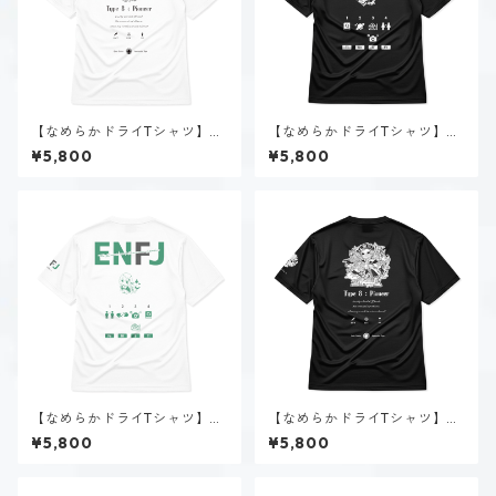
【なめらかドライTシャツ】タ
【なめらかドライTシャツ】時
イプ８-統べる人（ホーリー）
雨 瑠璃子（INTP）｜ブラック
¥5,800
¥5,800
｜ホワイト
【なめらかドライTシャツ】朝
【なめらかドライTシャツ】タ
霧 まりあ（ENFJ）｜ホワイト
イプ８-統べる人（ダーク）｜
¥5,800
¥5,800
ブラック