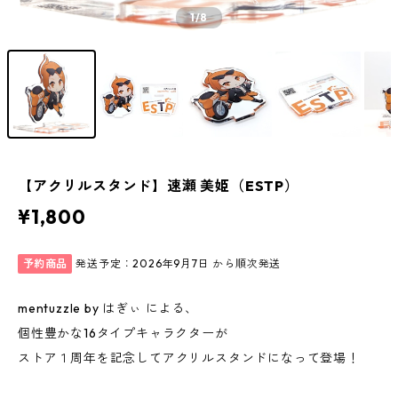
1
/8
【アクリルスタンド】速瀬 美姫（ESTP）
¥1,800
予約商品
発送予定：2026年9月7日 から順次発送
mentuzzle by はぎぃ による、
個性豊かな16タイプキャラクターが
ストア１周年を記念してアクリルスタンドになって登場！