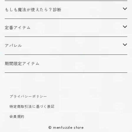
ISTJ（新田 理央）
定番アイテム
キャラクタータイプ
もしも魔法が使えたら？診断
ISFJ（花園 明日香）
アクリルストラップ
タイプ１-正す人
ホーリーデザイン
魔法スタイル
定番アイテム
INFJ（神道 いのり）
アクリルスタンド
タイプ２-助ける人
生命魔法~Vitality~
ダークデザイン
αシリーズ
アクリルストラップ
アパレル
INTJ（星空 ノゾミ）
マグカップ
タイプ３-求める人
自然魔法~Elemental~
定番アイテム
βシリーズ
アクリルスタンド
Tシャツ
期間限定アイテム
ISTP（黒ヶ根 匠）
Tシャツ
タイプ４-感じる人
時空間魔法~Spatiotemporal~
アクリルストラップ
定番アイテム
マグカップ
長袖Tシャツ
ISFP（稲葉 奏世）
タイプ５-考える人
創造魔法~Genesis~
プライバシーポリシー
アクリルスタンド
アクリルストラップ
パーカー
特定商取引法に基づく表記
INFP（夜月 夢乃）
タイプ６-慎む人
支配魔法~Dominion~
マグカップ
アクリルスタンド
会員規約
INTP（時雨 瑠璃子）
タイプ７-楽しむ人
© mentuzzle store
封印魔法~Sealing~
Tシャツ
マグカップ