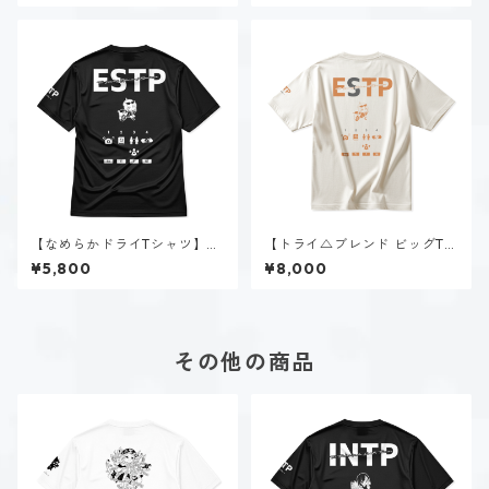
【なめらかドライTシャツ】速
【トライ△ブレンド ビッグTシ
瀬 美姫（ESTP）｜ブラック
ャツ】速瀬 美姫（ESTP）｜ヴ
¥5,800
¥8,000
ィンテージオフホワイト
その他の商品