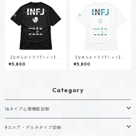
【なめらかドライTシャツ】神
【なめらかドライTシャツ】神
道 いのり（INFJ）｜ブラック
道 いのり（INFJ）｜ホワイト
¥5,800
¥5,800
Category
16タイプ心理機能診断
キャラクタータイプ
9エニア・デルタタイプ診断