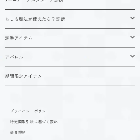
9エニア・デルタタイプ診断
ISTJ（新田 理央）
定番アイテム
キャラクタータイプ
もしも魔法が使えたら？診断
ISFJ（花園 明日香）
アクリルストラップ
タイプ１-正す人
ホーリーデザイン
魔法スタイル
定番アイテム
INFJ（神道 いのり）
アクリルスタンド
タイプ２-助ける人
生命魔法~Vitality~
ダークデザイン
αシリーズ
アクリルストラップ
アパレル
INTJ（星空 ノゾミ）
マグカップ
タイプ３-求める人
自然魔法~Elemental~
定番アイテム
βシリーズ
アクリルスタンド
Tシャツ
期間限定アイテム
ISTP（黒ヶ根 匠）
Tシャツ
タイプ４-感じる人
時空間魔法~Spatiotemporal~
アクリルストラップ
定番アイテム
マグカップ
長袖Tシャツ
ISFP（稲葉 奏世）
タイプ５-考える人
創造魔法~Genesis~
プライバシーポリシー
アクリルスタンド
アクリルストラップ
パーカー
特定商取引法に基づく表記
INFP（夜月 夢乃）
タイプ６-慎む人
支配魔法~Dominion~
マグカップ
アクリルスタンド
会員規約