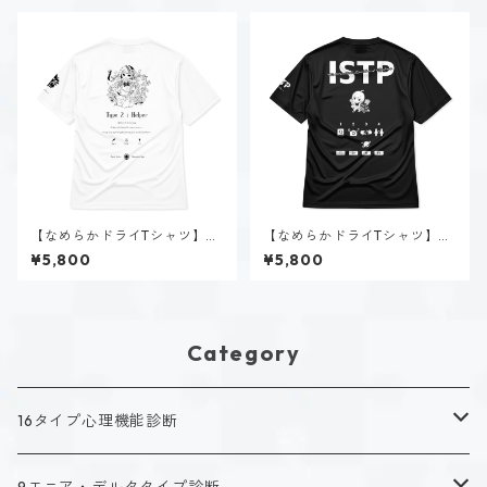
【なめらかドライTシャツ】タ
【なめらかドライTシャツ】黒
イプ２-助ける人（ホーリー）
ヶ根 匠（ISTP）｜ブラック
¥5,800
¥5,800
｜ホワイト
Category
16タイプ心理機能診断
キャラクタータイプ