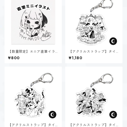
【数量限定】エニア直筆イラ
【アクリルストラップ】タイ
スト
プ１-正す人（ダーク）
¥800
¥1,180
【アクリルストラップ】タイ
【アクリルストラップ】タイ