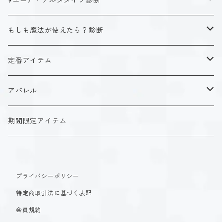
9エニア・デルタタイプ診断
ISTJ（新田 理央）
定番アイテム
キャラクタータイプ
もしも魔法が使えたら？診断
ISFJ（花園 明日香）
アクリルストラップ
タイプ１-正す人
ホーリーデザイン
魔法スタイル
定番アイテム
INFJ（神道 いのり）
アクリルスタンド
タイプ２-助ける人
生命魔法~Vitality~
ダークデザイン
αシリーズ
アクリルストラップ
アパレル
INTJ（星空 ノゾミ）
マグカップ
タイプ３-求める人
自然魔法~Elemental~
定番アイテム
βシリーズ
アクリルスタンド
Tシャツ
期間限定アイテム
ISTP（黒ヶ根 匠）
Tシャツ
タイプ４-感じる人
時空間魔法~Spatiotemporal~
アクリルストラップ
定番アイテム
マグカップ
長袖Tシャツ
ISFP（稲葉 奏世）
タイプ５-考える人
創造魔法~Genesis~
プライバシーポリシー
アクリルスタンド
アクリルストラップ
パーカー
特定商取引法に基づく表記
INFP（夜月 夢乃）
タイプ６-慎む人
支配魔法~Dominion~
マグカップ
アクリルスタンド
会員規約