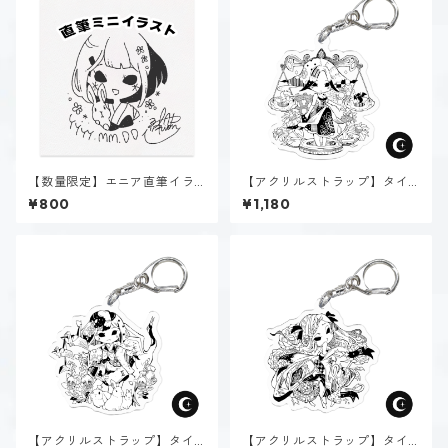
【数量限定】エニア直筆イラ
【アクリルストラップ】タイ
スト
プ１-正す人（ダーク）
¥800
¥1,180
【アクリルストラップ】タイ
【アクリルストラップ】タイ