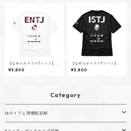
【なめらかドライTシャツ】美
【なめらかドライTシャツ】新
帝 クロエ（ENTJ）｜ホワイト
田 理央（ISTJ）｜ブラック
¥5,800
¥5,800
Category
16タイプ心理機能診断
キャラクタータイプ