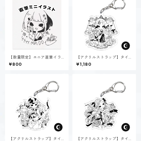
【数量限定】エニア直筆イラ
【アクリルストラップ】タイ
スト
プ１-正す人（ダーク）
¥800
¥1,180
【アクリルストラップ】タイ
【アクリルストラップ】タイ