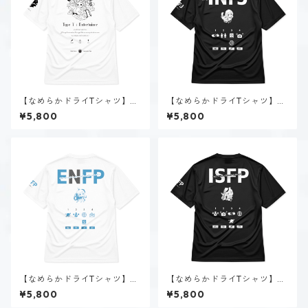
【なめらかドライTシャツ】タ
【なめらかドライTシャツ】神
イプ７-楽しむ人（ホーリー）
道 いのり（INFJ）｜ブラック
¥5,800
¥5,800
｜ホワイト
【なめらかドライTシャツ】空
【なめらかドライTシャツ】稲
閑 風音（ENFP）｜ホワイト
葉 奏世（ISFP）｜ブラック
¥5,800
¥5,800