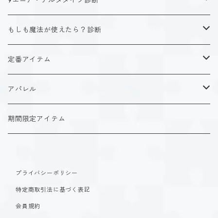
9エニア・デルタタイプ診断
ISTJ（新田 理央）
定番アイテム
キャラクタータイプ
もしも魔法が使えたら？診断
ISFJ（花園 明日香）
アクリルストラップ
タイプ１-正す人
ホーリーデザイン
魔法スタイル
定番アイテム
INFJ（神道 いのり）
アクリルスタンド
タイプ２-助ける人
生命魔法~Vitality~
ダークデザイン
αシリーズ
アクリルストラップ
アパレル
INTJ（星空 ノゾミ）
マグカップ
タイプ３-求める人
自然魔法~Elemental~
定番アイテム
βシリーズ
アクリルスタンド
Tシャツ
期間限定アイテム
ISTP（黒ヶ根 匠）
Tシャツ
タイプ４-感じる人
時空間魔法~Spatiotemporal~
アクリルストラップ
定番アイテム
マグカップ
長袖Tシャツ
ISFP（稲葉 奏世）
タイプ５-考える人
創造魔法~Genesis~
プライバシーポリシー
アクリルスタンド
アクリルストラップ
パーカー
特定商取引法に基づく表記
INFP（夜月 夢乃）
タイプ６-慎む人
支配魔法~Dominion~
マグカップ
アクリルスタンド
会員規約