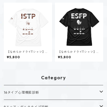
【なめらかドライTシャツ】黒
【なめらかドライTシャツ】春
ヶ根 匠（ISTP）｜ホワイト
風 陽菜（ESFP）｜ブラック
¥5,800
¥5,800
Category
16タイプ心理機能診断
キャラクタータイプ