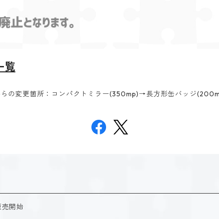
一覧
）からの変更箇所：コンパクトミラー(350mp)→長方形缶バッジ(200m
販売開始